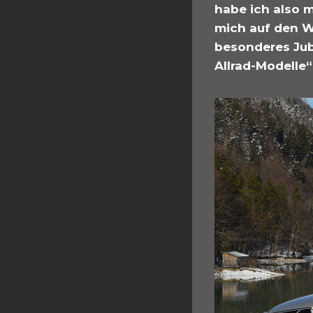
habe ich also 
mich auf den W
besonderes Jub
Allrad-Modelle“