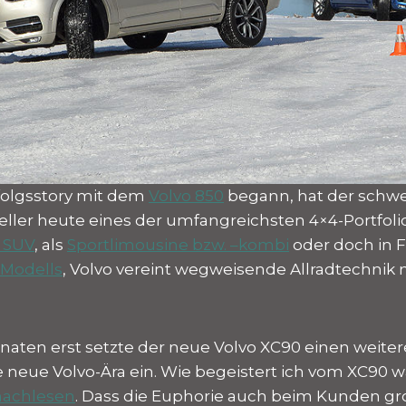
folgsstory mit dem
Volvo 850
begann, hat der schw
ller heute eines der umfangreichsten 4×4-Portfoli
s SUV
, als
Sportlimousine bzw. –kombi
oder doch in 
Modells
, Volvo vereint wegweisende Allradtechnik m
aten erst setzte der neue Volvo XC90 einen weiter
e neue Volvo-Ära ein. Wie begeistert ich vom XC90 w
nachlesen
. Dass die Euphorie auch beim Kunden groß