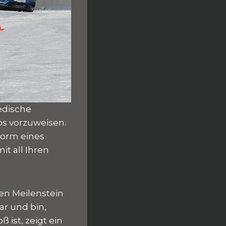
edische
os vorzuweisen.
Form eines
it all Ihren
en Meilenstein
ar und bin,
 ist, zeigt ein