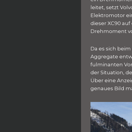
leitet, setzt Vo
Elektromotor ei
dieser XC90 auf
Drehmoment vo
Da es sich beim
Aggregate entw
fulminanten Vor
der Situation, 
Über eine Anzei
genaues Bild m