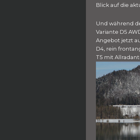
Blick auf die ak
Und während de
Variante D5 AWD
Angebot jetzt a
D4, rein fronta
T5 mit Allradant