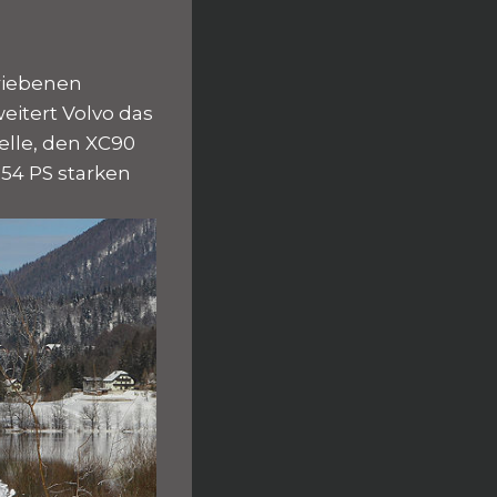
riebenen
itert Volvo das
elle, den XC90
254 PS starken