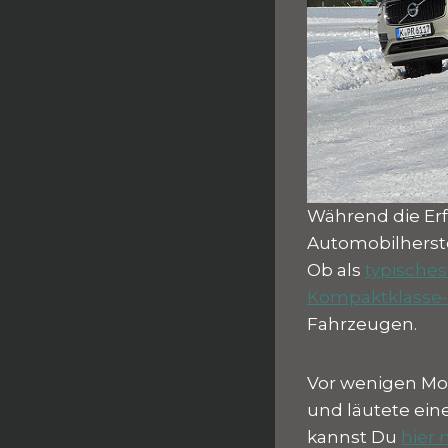
Während die Er
Automobilherste
Ob als
typische
Kompaktklasse-
Fahrzeugen.
Vor wenigen Mon
und läutete ein
kannst Du
hier 