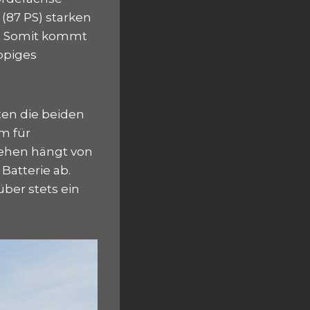
 (87 PS) starken
an. Somit kommt
ppiges
ten die beiden
m für
gehen hängt von
atterie ab.
ber stets ein