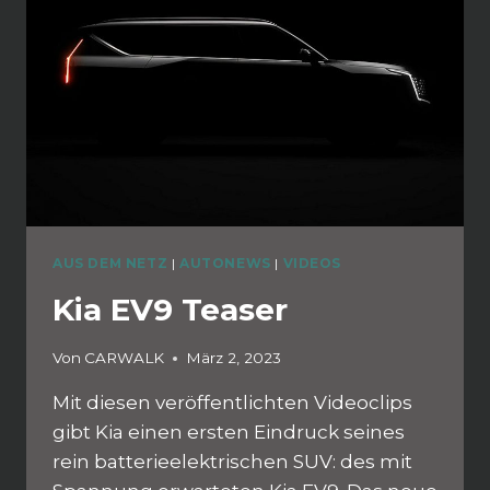
AUS DEM NETZ
|
AUTONEWS
|
VIDEOS
Kia EV9 Teaser
Von
CARWALK
März 2, 2023
Mit diesen veröffentlichten Videoclips
gibt Kia einen ersten Eindruck seines
rein batterieelektrischen SUV: des mit