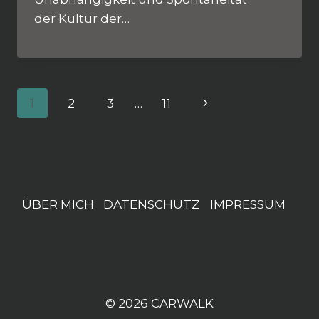
der Kultur der…
Seitennavigation
Nächste
1
2
3
…
11
Seite
ÜBER MICH
DATENSCHUTZ
IMPRESSUM
© 2026 CARWALK