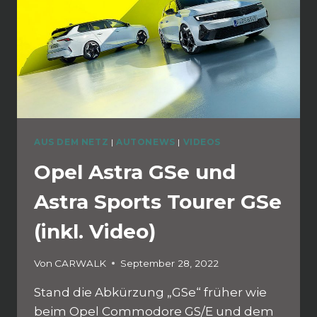
AUS DEM NETZ
|
AUTONEWS
|
VIDEOS
Opel Astra GSe und
Astra Sports Tourer GSe
(inkl. Video)
Von
CARWALK
September 28, 2022
Stand die Abkürzung „GSe“ früher wie
beim Opel Commodore GS/E und dem