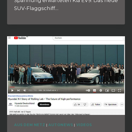
Spannung erwarteten Kia EV9. Das neue
SUV-Flaggschiff…
AUS DEM NETZ
|
AUTONEWS
|
VIDEOS