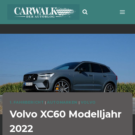
Zum
Inhalt
springen
1. FAHRBERICHT
|
AUTOMARKEN
|
VOLVO
Volvo XC60 Modelljahr
2022