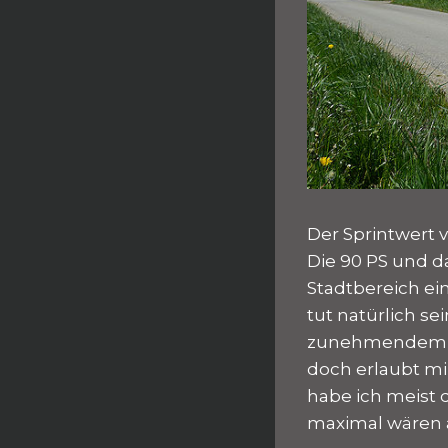
Der Sprintwert v
Die 90 PS und 
Stadtbereich ei
tut natürlich se
zunehmendem Tem
doch erlaubt m
habe ich meist 
maximal wären 