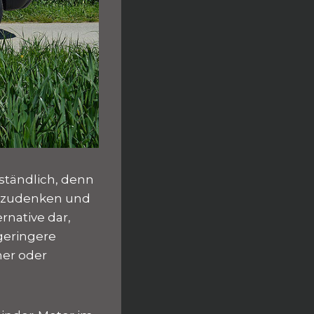
rständlich, denn
egzudenken und
rnative dar,
geringere
ner oder