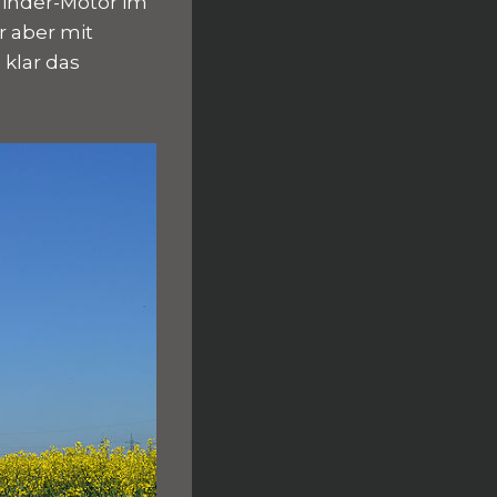
linder-Motor im
r aber mit
klar das