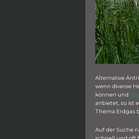
Alternative An
wenn diverse He
können und
Hyu
anbietet, so ist
Thema Erdgas b
Auf der Suche na
schnell und oft 