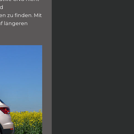
ld
n zu finden. Mit
f längeren