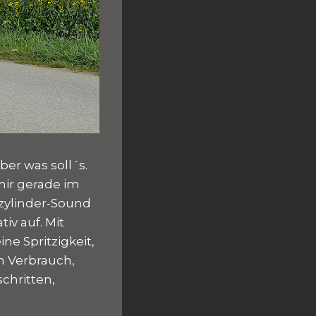
ber was soll´s.
ir gerade im
izylinder-Sound
iv auf. Mit
e Spritzigkeit,
 Verbrauch,
chritten,