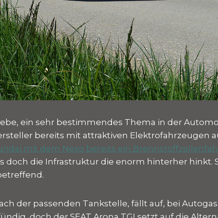
triebe, ein sehr bestimmendes Thema in der Autom
rsteller bereits mit attraktiven Elektrofahrzeugen 
ndai mit dem Nexo bereits ein Brennstoffzellenfah
 es doch die Infrastruktur die enorm hinterher hinkt.
etreffend.
ch der passenden Tankstelle, fällt auf, bei Autoga
fündig, doch der SEAT Arona TGI setzt auf die Alter