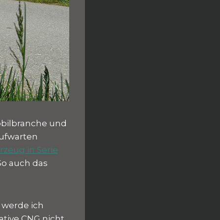
obilbranche und
aufwarten
rzeug in Serie
 So auch das
s werde ich
native CNG nicht