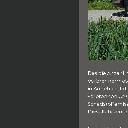
Das die Anzahl h
Verbrennermoto
in Anbetracht d
verbrennen CNG
Schadstoffemiss
Dieselfahrzeuge