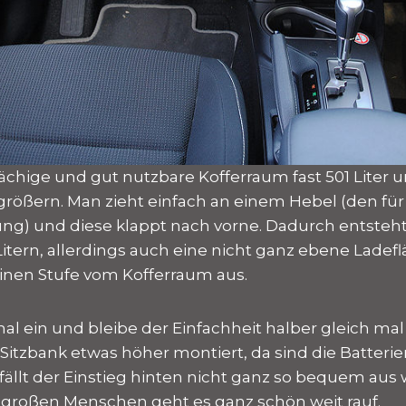
lächige und gut nutzbare Kofferraum fast 501 Liter u
größern. Man zieht einfach an einem Hebel (den für 
ng) und diese klappt nach vorne. Dadurch entsteh
 Litern, allerdings auch eine nicht ganz ebene Ladef
einen Stufe vom Kofferraum aus.
mal ein und bleibe der Einfachheit halber gleich mal
ie Sitzbank etwas höher montiert, da sind die Batteri
fällt der Einstieg hinten nicht ganz so bequem aus 
m großen Menschen geht es ganz schön weit rauf.