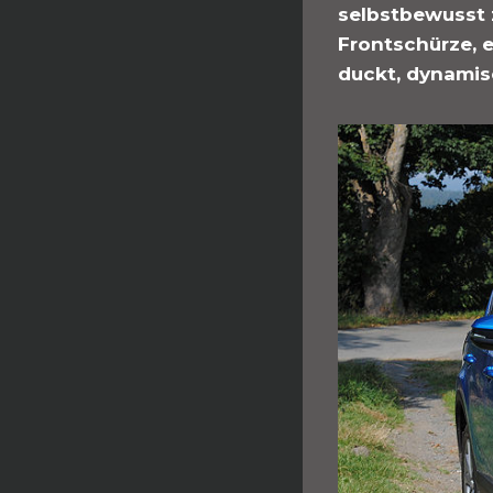
selbstbewusst 
Frontschürze, e
duckt, dynamis