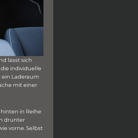
nd lässt sich
die individuelle
t ein Laderaum
läche mit einer
 hinten in Reihe
en drunter
wie vorne. Selbst