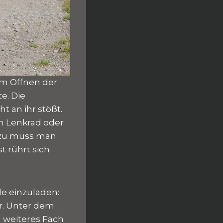
im Öffnen der
e. Die
t an ihr stößt.
om Lenkrad oder
dazu muss man
 rührt sich
e einzuladen:
er. Unter dem
n weiteres Fach