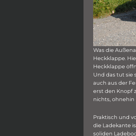
Was die Außenan
Heckklappe. Hier
Heckklappe öffn
Und das tut sie 
auch aus der Fe
erst den Knopf 
nichts, ohnehin
Praktisch und v
die Ladekante i
soliden Ladebod