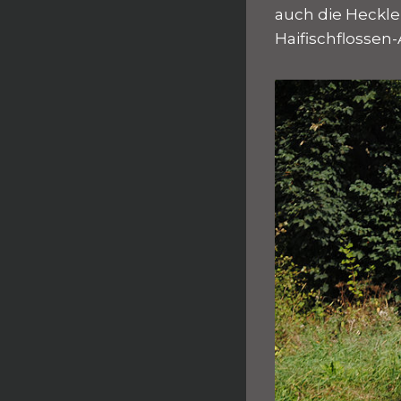
auch die Heckle
Haifischflossen