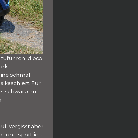
tzuführen, diese
ark
eine schmal
 kaschiert. Für
 aus schwarzem
n
f, vergisst aber
nt und sportlich