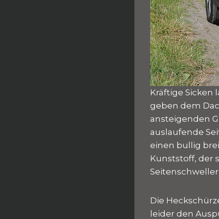
Kräftige Sicken
geben dem Dach
ansteigenden Gü
auslaufende Sei
einen bullig br
Kunststoff, der
Seitenschwellern
Die Heckschürze
leider den Ausp