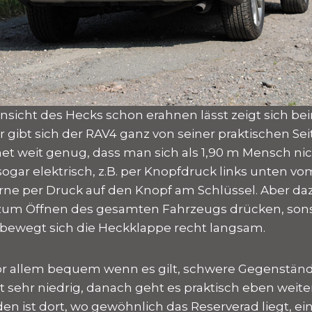
sicht des Hecks schon erahnen lässt zeigt sich be
 gibt sich der RAV4 ganz von seiner praktischen Seit
et weit genug, dass man sich als 1,90 m Mensch nich
sogar elektrisch, z.B. per Knopfdruck links unten v
rne per Druck auf den Knopf am Schlüssel. Aber 
zum Öffnen des gesamten Fahrzeugs drücken, sonst
 bewegt sich die Heckklappe recht langsam.
or allem bequem wenn es gilt, schwere Gegenständ
st sehr niedrig, danach geht es praktisch eben weit
en ist dort, wo gewöhnlich das Reserverad liegt, ei