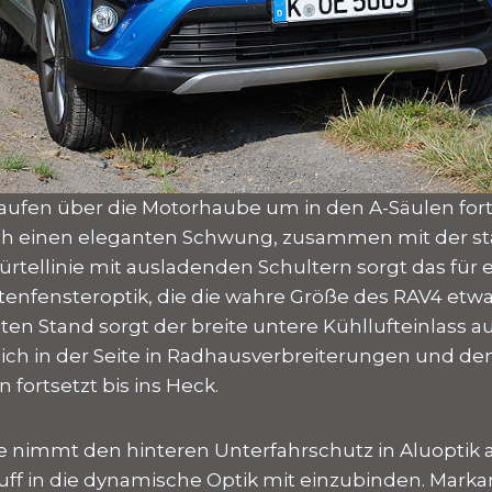
 laufen über die Motorhaube um in den A-Säulen for
 einen eleganten Schwung, zusammen mit der st
rtellinie mit ausladenden Schultern sorgt das für 
tenfensteroptik, die die wahre Größe des RAV4 etwas
eiten Stand sorgt der breite untere Kühllufteinlass
 sich in der Seite in Radhausverbreiterungen und de
 fortsetzt bis ins Heck.
 nimmt den hinteren Unterfahrschutz in Aluoptik au
uff in die dynamische Optik mit einzubinden. Marka