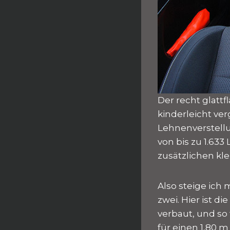
Der recht glattf
kinderleicht ver
Lehnenverstellu
von bis zu 1.633
zusätzlichen kl
Also steige ich 
zwei. Hier ist d
verbaut, und so 
für einen 1,80 