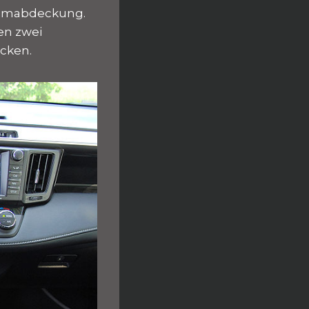
raumabdeckung.
den zwei
cken.