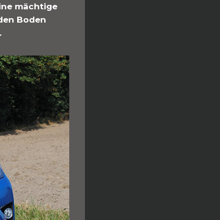
eine mächtige
f den Boden
…