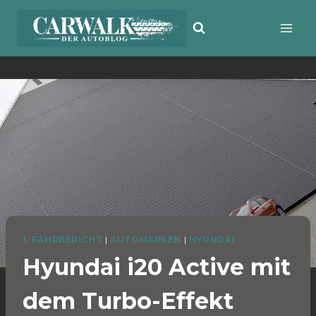
Zum
Inhalt
springen
1. FAHRBERICHT
|
AUTOMARKEN
|
HYUNDAI
Hyundai i20 Active mit
dem Turbo-Effekt