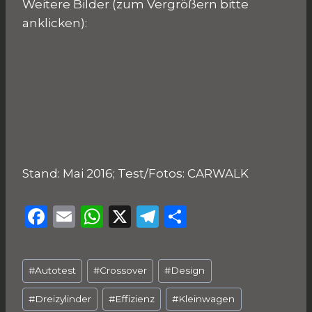
Weitere Bilder (zum Vergrößern bitte
anklicken):
Stand: Mai 2016; Test/Fotos: CARWALK
F
E
W
X
T
T
a
m
h
el
ei
c
ai
a
e
le
Schlagworte:
#
Autotest
#
Crossover
#
Design
e
l
ts
g
n
b
A
ra
#
Dreizylinder
#
Effizienz
#
Kleinwagen