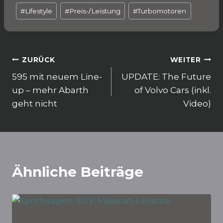
o
p
m
#
Lifestyle
#
Preis-/Leistung
#
Turbomotoren
o
p
k
Beitragsnavigation
ZURÜCK
WEITER
595 mit neuem Line-
UPDATE: The Future
up – mehr Abarth
of Volvo Cars (inkl.
geht nicht
Video)
Ähnliche Beiträge