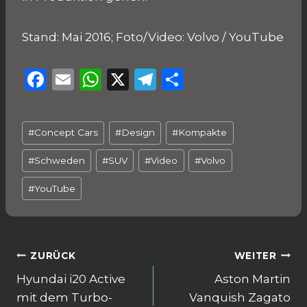
Stand: Mai 2016; Foto/Video: Volvo / YouTube
F
E
W
X
T
T
a
m
h
el
ei
c
ai
a
e
le
Schlagworte:
#
Concept Cars
#
Design
#
Kompakte
e
l
ts
g
n
b
A
ra
#
Schweden
#
SUV
#
Video
#
Volvo
o
p
m
#
YouTube
o
p
k
Beitragsnavigation
ZURÜCK
WEITER
Hyundai i20 Active
Aston Martin
mit dem Turbo-
Vanquish Zagato