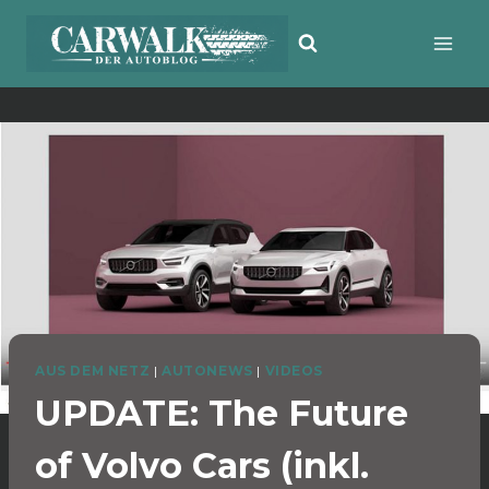
Zum
Inhalt
springen
AUS DEM NETZ
|
AUTONEWS
|
VIDEOS
UPDATE: The Future
of Volvo Cars (inkl.