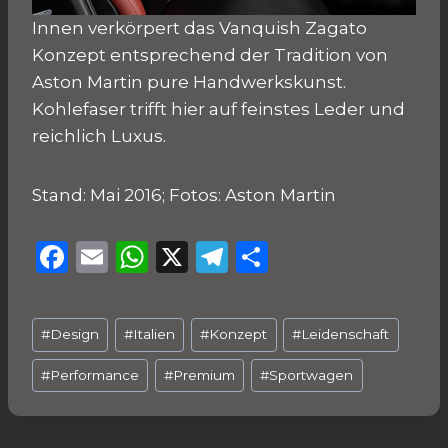
Innen verkörpert das Vanquish Zagato
Konzept entsprechend der Tradition von
Aston Martin pure Handwerkskunst.
Kohlefaser trifft hier auf feinstes Leder und
reichlich Luxus.
Stand: Mai 2016; Fotos: Aston Martin
F
E
W
X
T
T
a
m
h
el
ei
c
ai
a
e
le
Schlagworte:
#
Design
#
Italien
#
Konzept
#
Leidenschaft
e
l
ts
g
n
b
A
ra
#
Performance
#
Premium
#
Sportwagen
o
p
m