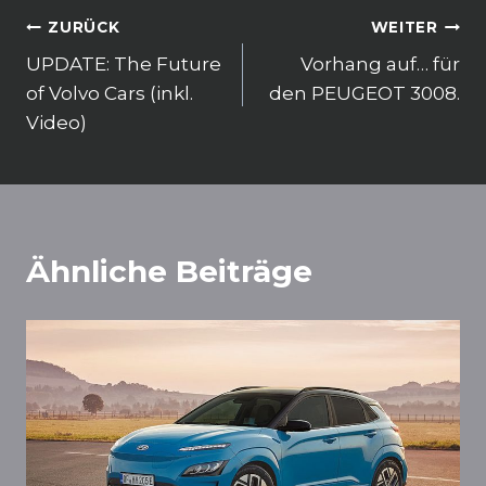
o
p
k
Beitragsnavigation
ZURÜCK
WEITER
UPDATE: The Future
Vorhang auf… für
of Volvo Cars (inkl.
den PEUGEOT 3008.
Video)
Ähnliche Beiträge