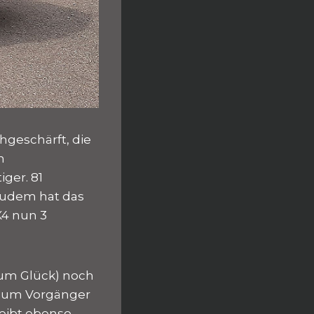
hgeschärft, die
n
ger. 81
zudem hat das
X4 nun 3
zum Glück) noch
h zum Vorgänger
eibt ebenso,