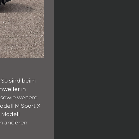
 So sind beim
hweller in
 sowie weitere
odell M Sport X
 Modell
en anderen