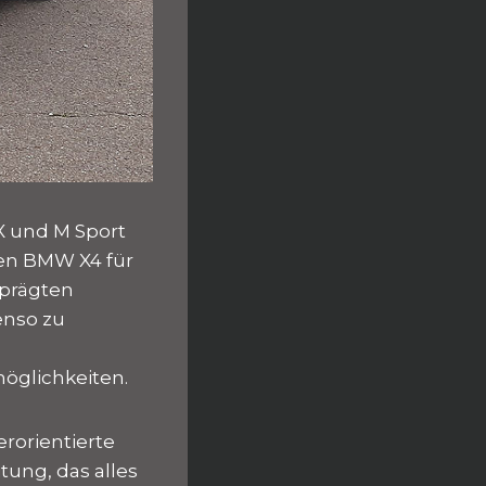
X und M Sport
uen BMW X4 für
eprägten
enso zu
e
öglichkeiten.
rorientierte
tung, das alles