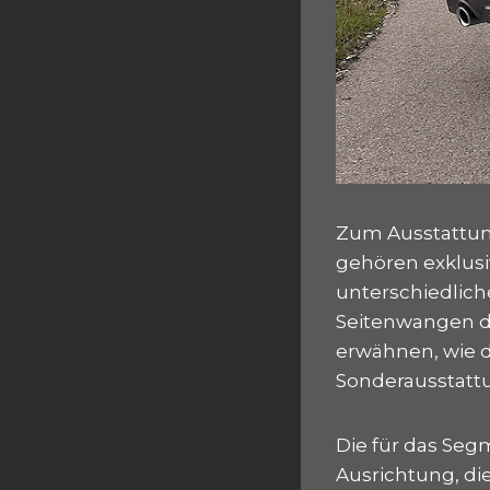
Zum Ausstattung
gehören exklusi
unterschiedlich
Seitenwangen di
erwähnen, wie d
Sonderausstatt
Die für das Seg
Ausrichtung, die