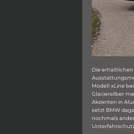
Die erhältliche
Ausstattungsmer
Modell xLine be
Glaciersilber m
Akzenten in Alu
setzt BMW dage
nochmals anders
Unterfahrschutz