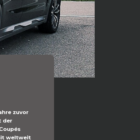
ahre zuvor
t der
 Coupés
it weltweit