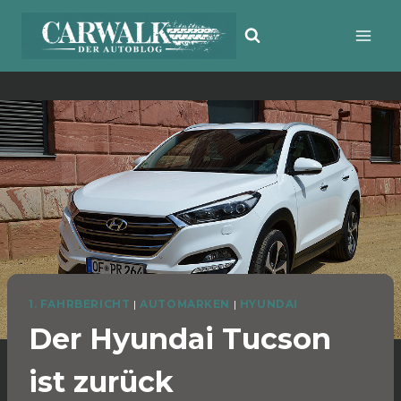
Zum
Inhalt
springen
1. FAHRBERICHT
|
AUTOMARKEN
|
HYUNDAI
Der Hyundai Tucson
ist zurück