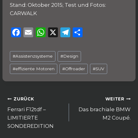
Stand: Oktober 2015; Test und Fotos:
CARWALK
F
E
W
X
T
T
a
m
h
el
ei
c
ai
a
e
le
Schlagworte:
#
Assistenzsysteme
#
Design
e
l
ts
g
n
b
A
ra
#
effiziente Motoren
#
Offroader
#
SUV
o
p
m
o
p
k
Beitragsnavigation
ZURÜCK
WEITER
Ferrari F12tdf –
Das brachiale BMW
LIMITIERTE
M2 Coupé.
SONDEREDITION