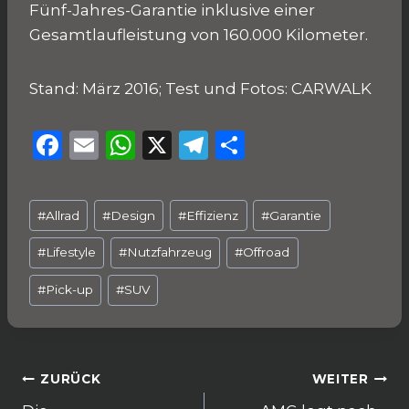
Fünf-Jahres-Garantie inklusive einer
Gesamtlaufleistung von 160.000 Kilometer.
Stand: März 2016; Test und Fotos: CARWALK
F
E
W
X
T
T
a
m
h
el
ei
c
ai
a
e
le
Schlagworte:
#
Allrad
#
Design
#
Effizienz
#
Garantie
e
l
ts
g
n
b
A
ra
#
Lifestyle
#
Nutzfahrzeug
#
Offroad
o
p
m
#
Pick-up
#
SUV
o
p
k
Beitragsnavigation
ZURÜCK
WEITER