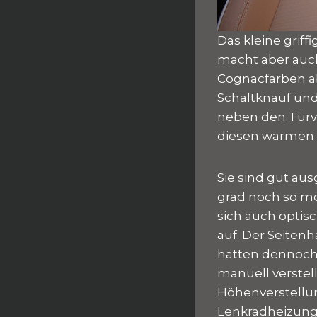
Das kleine grif
macht aber auch
Cognacfarben a
Schaltknauf un
neben den Türve
diesen warmen 
Sie sind gut au
grad noch so mö
sich auch optis
auf. Der Seitenh
hätten dennoch 
manuell verstel
Höhenverstellung
Lenkradheizung,