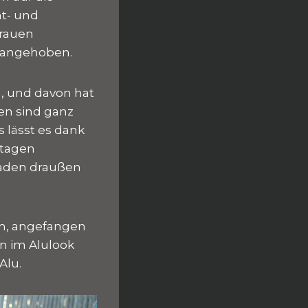
nt- und
grauen
m angehoben.
n, und davon hat
en sind ganz
 lässt es dank
rtagen
raden draußen
um, angefangen
n im Alulook
Alu.