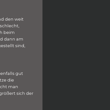
nd den weit
schlecht,
ch beim
ind dann am
stellt sind,
benfalls gut
tze die
aucht man
größert sich der