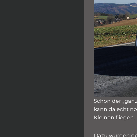
Schon der „ganz
kann da echt no
Kleinen fliegen.
Dazu wurden de