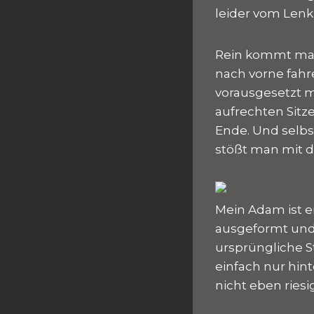
leider vom Lenk
Rein kommt man
nach vorne fahr
vorausgesetzt m
aufrechten Sitz
Ende. Und selbst
stößt man mit d
Mein Adam ist ei
ausgeformt und s
ursprüngliche S
einfach nur hint
nicht eben riesi