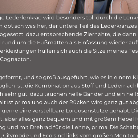
fige Lederlenkrad wird besonders toll durch die Len
 optisch was her, der untere Teil des Lederkranzes 
bgesetzt, dazu entsprechende Ziernähte, die dann
d rund um die Fußmatten als Einfassung wieder au
rkleidungen hüllen sich auch die Sitze meines Te
Cognacton.
sgeformt, und so groß ausgeführt, wie es in einem 
glich ist, die Kombination aus Stoff und Ledernac
ch sehr gut, dazu tauchen helle Bänder und ein hel
alt ist prima und auch der Rücken wird ganz gut abg
gerne eine verstellbare Lordosenstütze gehabt. Di
lt, aber alles ganz bequem und mit großem Hebel f
 und mit Drehrad für die Lehne, prima. Die Schalter
 Citymode und Eco sind links vom großen Monitor p