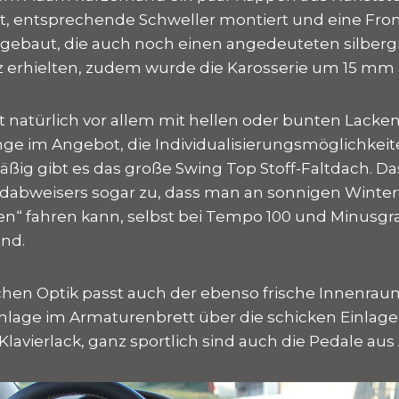
t, entsprechende Schweller montiert und eine Fro
gebaut, die auch noch einen angedeuteten silber
z erhielten, zudem wurde die Karosserie um 15 m
kt natürlich vor allem mit hellen oder bunten Lacke
nge im Angebot, die Individualisierungsmöglichkeit
ßig gibt es das große Swing Top Stoff-Faltdach. Das
dabweisers sogar zu, dass man an sonnigen Winte
en“ fahren kann, selbst bei Tempo 100 und Minusg
end.
schen Optik passt auch der ebenso frische Innenra
nlage im Armaturenbrett über die schicken Einlage
avierlack, ganz sportlich sind auch die Pedale aus 