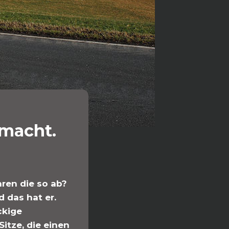
 macht.
hren die so ab?
d das hat er.
ckige
Sitze, die einen