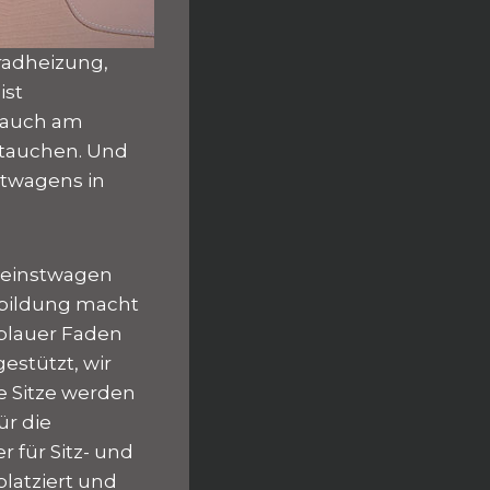
kradheizung,
ist
 auch am
ftauchen. Und
stwagens in
Kleinstwagen
hbildung macht
lblauer Faden
estützt, wir
e Sitze werden
ür die
 für Sitz- und
latziert und