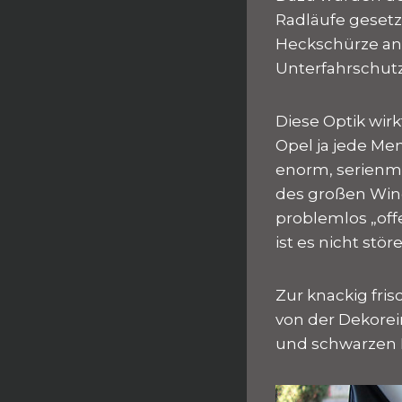
Radläufe gesetz
Heckschürze an
Unterfahrschut
Diese Optik wir
Opel ja jede Me
enorm, serienmä
des großen Win
problemlos „off
ist es nicht stör
Zur knackig fri
von der Dekorei
und schwarzen Kl