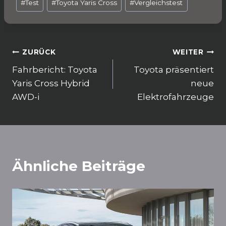
o
p
m
#
Test
#
Toyota Yaris Cross
#
Vergleichstest
o
p
k
Beitragsnavigation
ZURÜCK
WEITER
Fahrbericht: Toyota
Toyota präsentiert
Yaris Cross Hybrid
neue
AWD-i
Elektrofahrzeuge
Ähnliche Beiträge