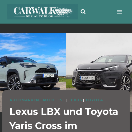
Zum
Inhalt
springen
AUTOMARKEN
|
AUTOTEST
|
LEXUS
|
TOYOTA
Lexus LBX und Toyota
Yaris Cross im