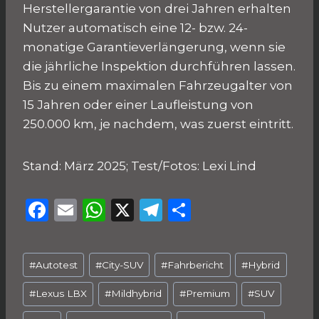
Herstellergarantie von drei Jahren erhalten
Nutzer automatisch eine 12- bzw. 24-
monatige Garantieverlängerung, wenn sie
die jährliche Inspektion durchführen lassen.
Bis zu einem maximalen Fahrzeugalter von
15 Jahren oder einer Laufleistung von
250.000 km, je nachdem, was zuerst eintritt.
Stand: März 2025; Test/Fotos: Lexi Lind
F
E
W
X
T
T
a
m
h
el
ei
c
ai
a
e
le
Schlagworte:
#
Autotest
#
City-SUV
#
Fahrbericht
#
Hybrid
e
l
ts
g
n
b
A
ra
#
Lexus LBX
#
Mildhybrid
#
Premium
#
SUV