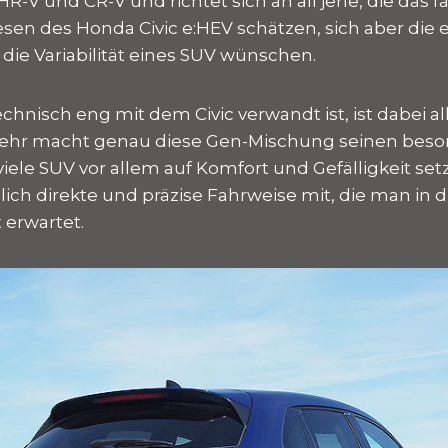
R-V und CR-V und richtet sich an all jene, die das f
en des Honda Civic e:HEV schätzen, sich aber die 
 die Variabilität eines SUV wünschen.
chnisch eng mit dem Civic verwandt ist, ist dabei al
lmehr macht genau diese Gen-Mischung seinen beso
ele SUV vor allem auf Komfort und Gefälligkeit setz
ulich direkte und präzise Fahrweise mit, die man i
 erwartet.