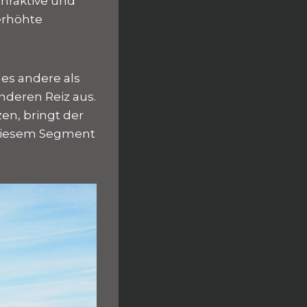
ahraktive und
erhöhte
les andere als
nderen Reiz aus.
en, bringt der
n diesem Segment