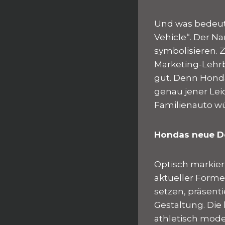
Und was bedeute
Vehicle“. Der N
symbolisieren. 
Marketing-Lehrb
gut. Denn Hond
genau jener Lei
Familienauto w
Hondas neue D
Optisch markier
aktueller Formen
setzen, präsent
Gestaltung. Die
athletisch mode