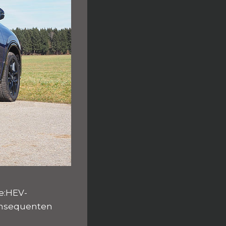
e:HEV-
konsequenten