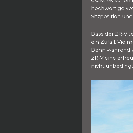
exakt zwischen H
hochwertige Wes
Sitzposition und
Dass der ZR-V te
ein Zufall. Vie
Denn während vi
ZR-V eine erfre
nicht unbedingt