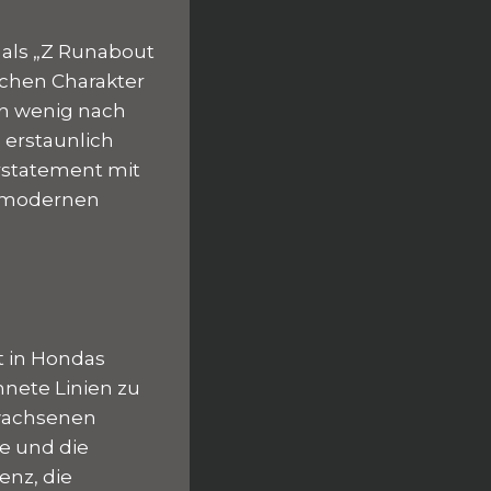
 als „Z Runabout
ichen Charakter
in wenig nach
 erstaunlich
rstatement mit
m modernen
t in Hondas
hnete Linien zu
rwachsenen
ie und die
enz, die