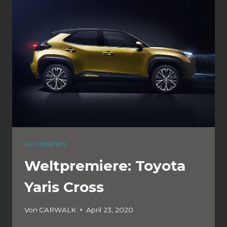
AUTONEWS
Weltpremiere: Toyota
Yaris Cross
Von
CARWALK
April 23, 2020