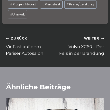
o
p
#
Plug-in Hybrid
#
Praxistest
#
Preis-/Leistung
k
#
Umwelt
Beitragsnavigation
ZURÜCK
WEITER
VinFast auf dem
Volvo XC60 – Der
Pariser Autosalon
Fels in der Brandung
Ähnliche Beiträge