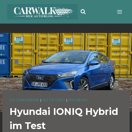
Zum
Inhalt
springen
AUTOMARKEN
|
AUTOTEST
|
HYUNDAI
Hyundai IONIQ Hybrid
im Test