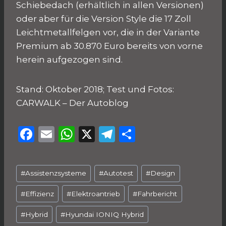
Schiebedach (erhältlich in allen Versionen)
oder aber für die Version Style die 17 Zoll
Leichtmetallfelgen vor, die in der Variante
Premium ab 30.870 Euro bereits von vorne
herein aufgezogen sind.
Stand: Oktober 2018; Test und Fotos:
CARWALK – Der Autoblog
F
E
W
X
T
T
a
m
h
el
ei
c
ai
a
e
le
Schlagworte:
#
Assistenzsysteme
#
Autotest
#
Design
e
l
ts
g
n
b
A
ra
#
Effizienz
#
Elektroantrieb
#
Fahrbericht
o
p
m
#
Hybrid
#
Hyundai IONIQ Hybrid