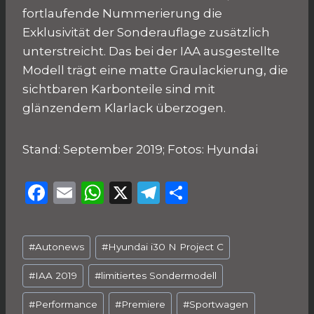
fortlaufende Nummerierung die
Exklusivität der Sonderauflage zusätzlich
unterstreicht. Das bei der IAA ausgestellte
Modell trägt eine matte Graulackierung, die
sichtbaren Karbonteile sind mit
glänzendem Klarlack überzogen.
Stand: September 2019; Fotos: Hyundai
F
E
W
X
T
T
a
m
h
el
ei
c
ai
a
e
le
Schlagworte:
#
Autonews
#
Hyundai i30 N Project C
e
l
ts
g
n
b
A
ra
#
IAA 2019
#
limitiertes Sondermodell
o
p
m
#
Performance
#
Premiere
#
Sportwagen