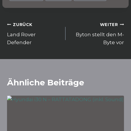
o
p
k
Beitragsnavigation
ZURÜCK
WEITER
Land Rover
Byton stellt den M-
Defender
Byte vor
Ähnliche Beiträge