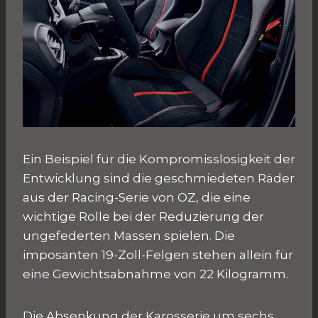
Ein Beispiel für die Kompromisslosigkeit der
Entwicklung sind die geschmiedeten Räder
aus der Racing-Serie von OZ, die eine
wichtige Rolle bei der Reduzierung der
ungefederten Massen spielen. Die
imposanten 19-Zoll-Felgen stehen allein für
eine Gewichtsabnahme von 22 Kilogramm.
Die Absenkung der Karosserie um sechs