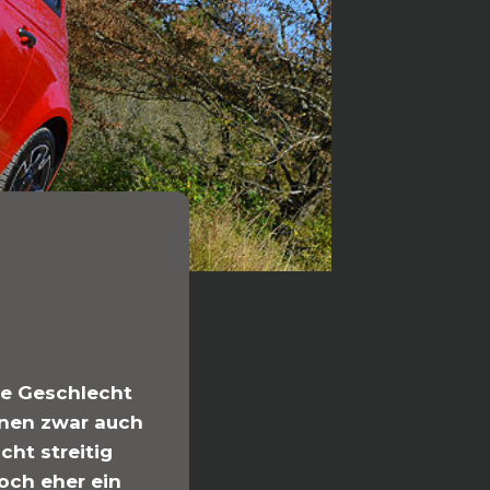
he Geschlecht
nnen zwar auch
cht streitig
doch eher ein