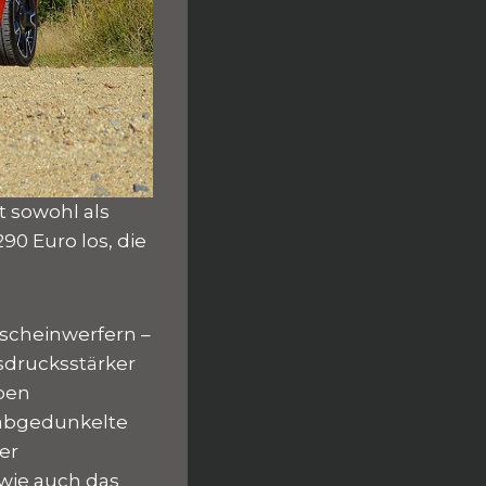
st sowohl als
290 Euro los, die
lscheinwerfern –
sdrucksstärker
pen
f abgedunkelte
er
 wie auch das