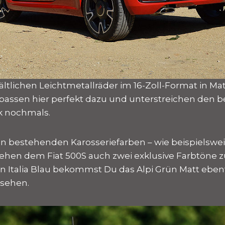
ältlichen Leichtmetallräder im 16-Zoll-Format in M
passen hier perfekt dazu und unterstreichen den b
k nochmals.
en bestehenden Karosseriefarben – wie beispielsw
stehen dem Fiat 500S auch zwei exklusive Farbtöne 
 Italia Blau bekommst Du das Alpi Grün Matt ebenfa
 sehen.