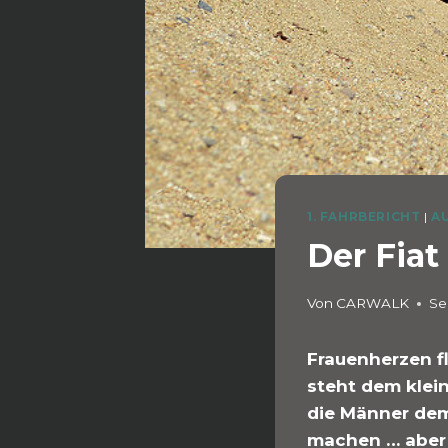
1. FAHRBERICHT
|
A
Der Fiat
Von
CARWALK
Se
Frauenherzen 
steht dem klei
die Männer dem 
machen … aber s