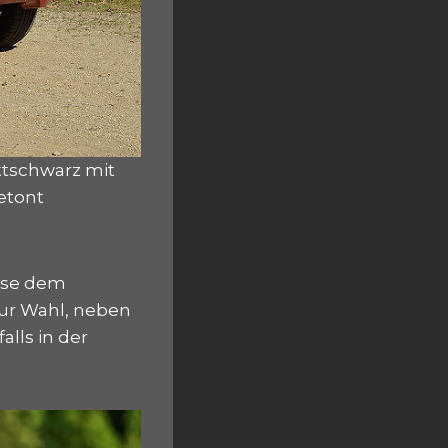
attschwarz mit
etont
eise dem
zur Wahl, neben
lls in der