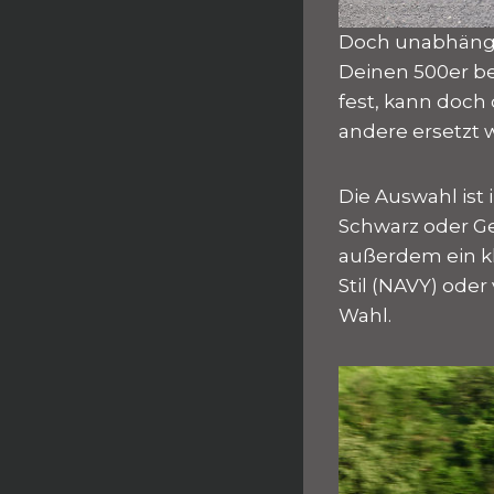
Doch unabhängig
Deinen 500er be
fest, kann doch
andere ersetzt 
Die Auswahl ist
Schwarz oder Ge
außerdem ein kl
Stil (NAVY) ode
Wahl.