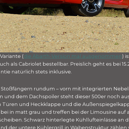
Variante (
die Abarth-Version mal ausgenommen
) i
ch als Cabriolet bestellbar. Preislich geht es bei 15.
ntie natürlich stets inklusive.
n Stoßfängern rundum – vorn mit integrierten Nebe
n und dem Dachspoiler steht dieser 500er noch au
von Türen und Heckklappe und die Außenspiegelkap
abei in matt grau und treffen bei der Limousine au
scheiben. Schwarz hinterlegte Kühllufteinlässe an d
nd der untere Kühlergrill in Wabenstruktur zählen