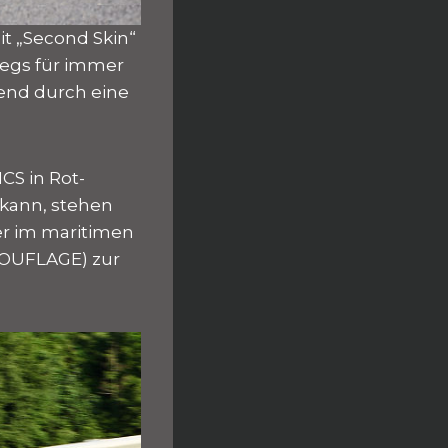
t „Second Skin“
wegs für immer
hend durch eine
CS in Rot-
 kann, stehen
er im maritimen
AMOUFLAGE) zur