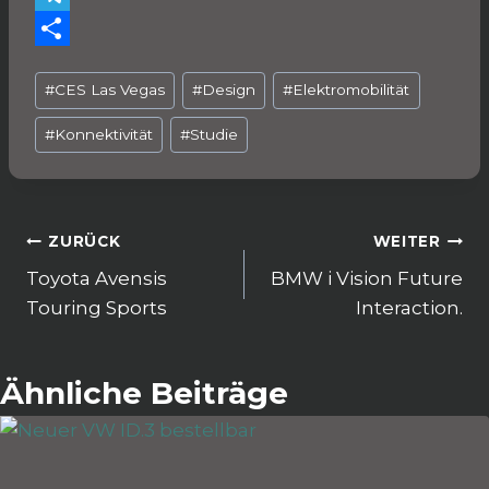
b
i
a
T
o
l
t
e
T
Schlagworte:
#
CES Las Vegas
#
Design
#
Elektromobilität
o
s
l
e
k
A
e
i
#
Konnektivität
#
Studie
p
g
l
p
r
e
a
n
Beitragsnavigation
ZURÜCK
WEITER
m
Toyota Avensis
BMW i Vision Future
Touring Sports
Interaction.
Ähnliche Beiträge