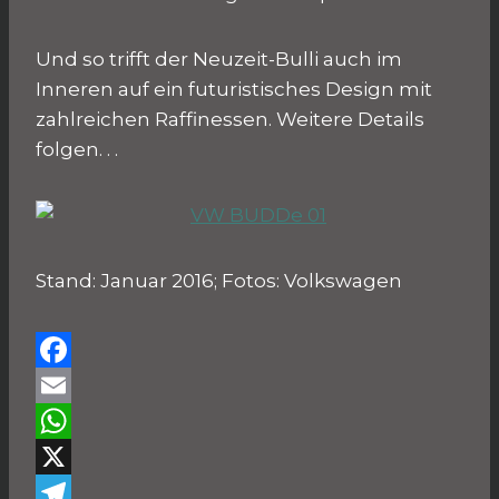
Und so trifft der Neuzeit-Bulli auch im
Inneren auf ein futuristisches Design mit
zahlreichen Raffinessen. Weitere Details
folgen. . .
Stand: Januar 2016; Fotos: Volkswagen
F
a
E
c
m
W
e
a
h
X