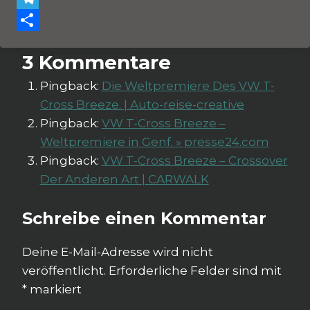
Telegram
Teilen
3 Kommentare
Pingback:
Die Weltpremiere Des VW T-
Cross Breeze. | Auto-reise-creative
Pingback:
VW T-Cross Breeze –
Weltpremiere in Genf. » presse24.com
Pingback:
VW T-Cross Breeze – Crossover
Der Anderen Art | CARWALK
Schreibe einen Kommentar
Deine E-Mail-Adresse wird nicht
veröffentlicht.
Erforderliche Felder sind mit
*
markiert