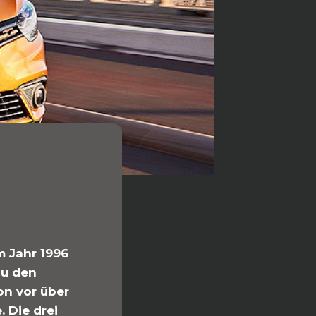
m Jahr 1996
zu den
on vor über
 Die drei