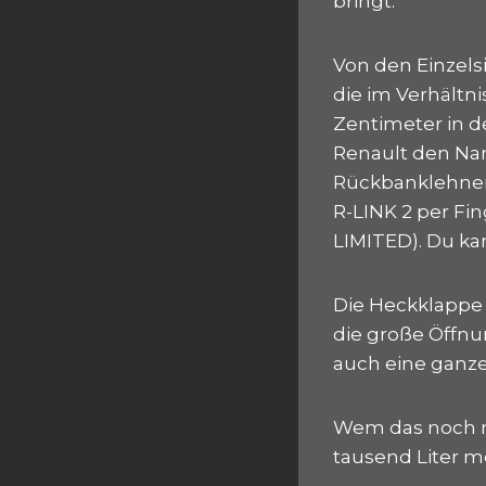
bringt.
Von den Einzels
die im Verhältn
Zentimeter in d
Renault den Nam
Rückbanklehnen
R-LINK 2 per Fin
LIMITED). Du ka
Die Heckklappe r
die große Öffnu
auch eine ganz
Wem das noch ni
tausend Liter me