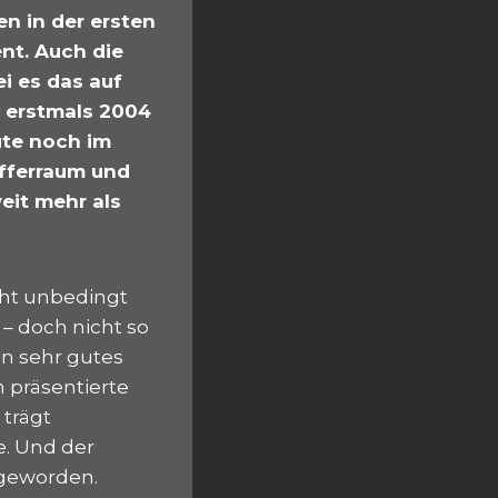
n in der ersten
nt. Auch die
i es das auf
m erstmals 2004
ute noch im
offerraum und
eit mehr als
cht unbedingt
 – doch nicht so
in sehr gutes
 präsentierte
 trägt
e. Und der
k geworden.