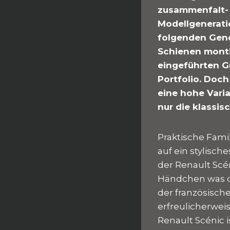
zusammenfalt- 
Modellgenerati
folgenden Gener
Schienen monti
eingeführten G
Portfolio. Doch
eine hohe Varia
nur die klassi
Praktische Fami
auf ein stylisch
der Renault Scén
Händchen was di
der französisch
erfreulicherwei
Renault Scénic i