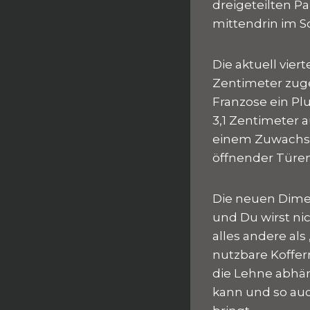
dreigeteilten 
mittendrin im S
Die aktuell vie
Zentimeter zuge
Franzose ein Pl
3,1 Zentimeter a
einem Zuwachs v
öffnender Türen
Die neuen Dimen
und Du wirst ni
alles andere al
nutzbare Koffer
die Lehne abhä
kann und so auc