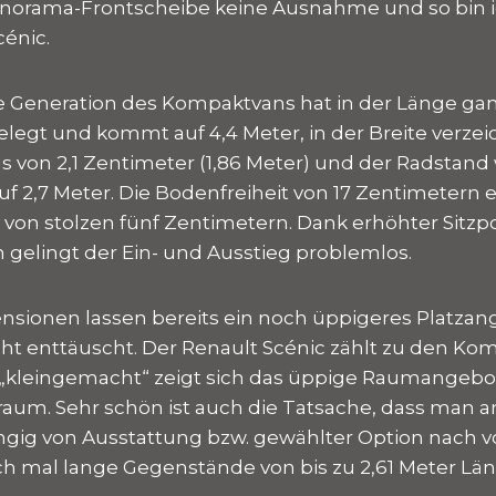
Panorama-Frontscheibe keine Ausnahme und so bin 
cénic.
rte Generation des Kompaktvans hat in der Länge gan
legt und kommt auf 4,4 Meter, in der Breite verzei
us von 2,1 Zentimeter (1,86 Meter) und der Radstan
uf 2,7 Meter. Die Bodenfreiheit von 17 Zentimetern 
on stolzen fünf Zentimetern. Dank erhöhter Sitzpo
 gelingt der Ein- und Ausstieg problemlos.
sionen lassen bereits ein noch üppigeres Platzan
cht enttäuscht. Der Renault Scénic zählt zu den Ko
s „kleingemacht“ zeigt sich das üppige Raumangebo
raum. Sehr schön ist auch die Tatsache, dass man a
ngig von Ausstattung bzw. gewählter Option nach 
h mal lange Gegenstände von bis zu 2,61 Meter Län