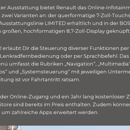
er Ausstattung bietet Renault das Online-Infotain
 zwei Varianten an: der querformatige 7-Zoll-Touch
 Ausstattungslinie LIMITED erhältlich und in der BO
 großen, hochformatigen 8,7-Zoll-Display geknüpft
2 erlaubt Dir die Steuerung diverser Funktionen per
e Lenkradfernbedienung oder per Sprachbefehl. Das
ü umfasst die Rubriken „Navigation“, „Multimedia“,
ps“ und „Systemsteuerung“ mit jeweiligen Unterme
tung ist vor Fahrtantritt ratsam.
 der Online-Zugang und ein Jahr lang kostenloser Z
Store sind bereits im Preis enthalten. Zudem könne
 um zahlreiche Apps erweitert werden.