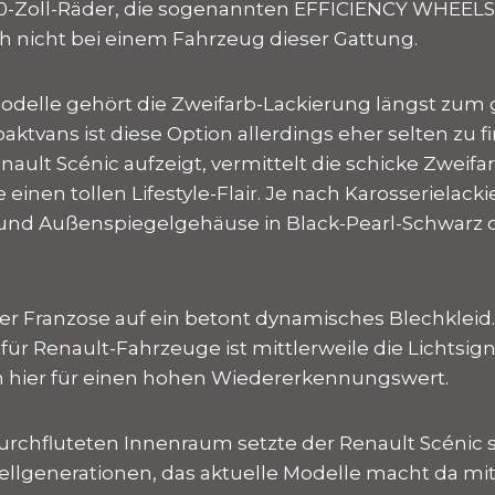
-Zoll-Räder, die sogenannten EFFICIENCY WHEELS 2
h nicht bei einem Fahrzeug dieser Gattung.
odelle gehört die Zweifarb-Lackierung längst zum 
ktvans ist diese Option allerdings eher selten zu f
ault Scénic aufzeigt, vermittelt die schicke Zweifa
einen tollen Lifestyle-Flair. Je nach Karosserielack
und Außenspiegelgehäuse in Black-Pearl-Schwarz o
er Franzose auf ein betont dynamisches Blechkleid
ür Renault-Fahrzeuge ist mittlerweile die Lichtsi
h hier für einen hohen Wiedererkennungswert.
durchfluteten Innenraum setzte der Renault Scénic 
llgenerationen, das aktuelle Modelle macht da mit