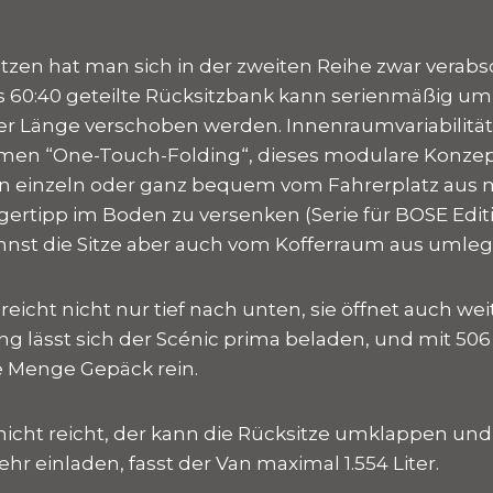
itzen hat man sich in der zweiten Reihe zwar verabs
is 60:40 geteilte Rücksitzbank kann serienmäßig um 
er Länge verschoben werden. Innenraumvariabilität 
en “One-Touch-Folding“, dieses modulare Konzept 
 einzeln oder ganz bequem vom Fahrerplatz aus m
gertipp im Boden zu versenken (Serie für BOSE Editi
nnst die Sitze aber auch vom Kofferraum aus umleg
eicht nicht nur tief nach unten, sie öffnet auch we
ng lässt sich der Scénic prima beladen, und mit 506
e Menge Gepäck rein.
cht reicht, der kann die Rücksitze umklappen un
hr einladen, fasst der Van maximal 1.554 Liter.