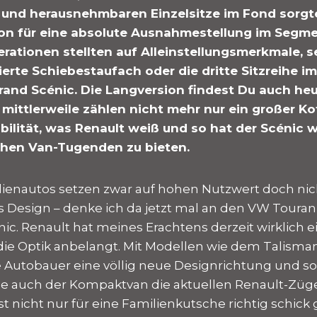
und herausnehmbaren Einzelsitze im Fond sorgte
on für eine absolute Ausnahmestellung im Segme
ationen stellten auf Alleinstellungsmerkmale, se
erte Schiebestaufach oder die dritte Sitzreihe i
rand Scénic. Die Langversion findest Du auch he
 mittlerweile zählen nicht mehr nur ein großer K
bilität, was Renault weiß und so hat der Scénic w
schen Van-Tugenden zu bieten.
lienautos setzen zwar auf hohen Nutzwert doch ni
es Design – denke ich da jetzt mal an den VW Touran
ic. Renault hat meines Erachtens derzeit wirklich e
e Optik anbelangt. Mit Modellen wie dem Talisman
e Autobauer eine völlig neue Designrichtung und so
se auch der Kompaktvan die aktuellen Renault-Züg
st nicht nur für eine Familienkutsche richtig schic