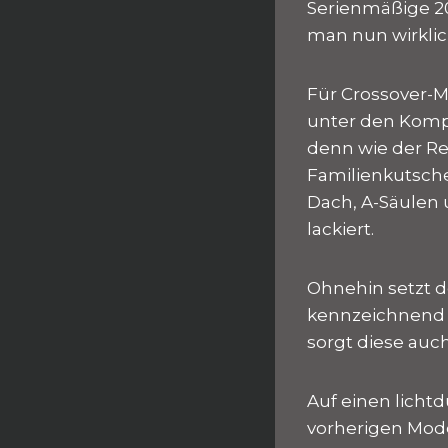
Serienmäßige 20
man nun wirklic
Für Crossover-M
unter den Kompa
denn wie der Ren
Familienkutsche 
Dach, A-Säulen 
lackiert.
Ohnehin setzt d
kennzeichnend f
sorgt diese auc
Auf einen licht
vorherigen Mode