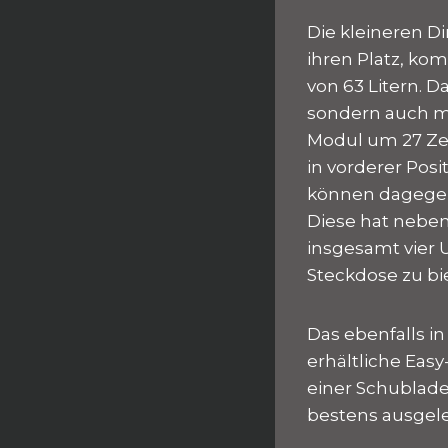
Die kleineren D
ihren Platz, ko
von 63 Litern. 
sondern auch mit
Modul um 27 Zen
in vorderer Posi
können dagegen 
Diese hat neben
insgesamt vier 
Steckdose zu bi
Das ebenfalls i
erhältliche Easy
einer Schublade
bestens ausgel