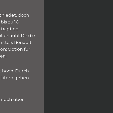
chiedet, doch
bis zu 16
trägt bei
erlaubt Dir die
ittels Renault
on; Option für
en.
it hoch. Durch
 Litern gehen
d noch über