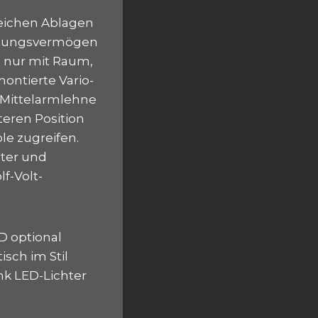
reichen Ablagen
Fassungsvermögen
t nur mit Raum,
montierte Vario-
 Mittelarmlehne
teren Position
le zugreifen.
lter und
f-Volt-
D optional
sch im Stil
nk LED-Lichter