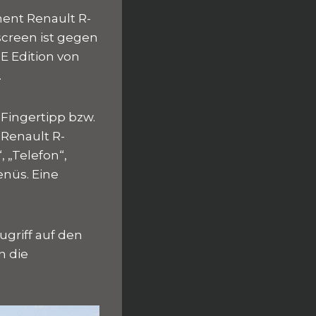
ment Renault R-
screen ist gegen
SE Edition von
.
 Fingertipp bzw.
 Renault R-
 „Telefon“,
nüs. Eine
ugriff auf den
n die