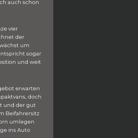
ich auch schon
ze vier
chnet der
d wächst um
entspricht sogar
sition und weit
gebot erwarten
mpaktvans, doch
t und der gut
m Beifahrersitz
vorn umlegen
ge ins Auto