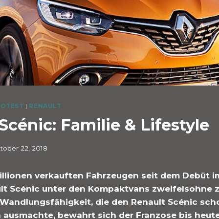
OTEST
|
RENAULT
Scénic: Familie & Lifestyle
tober 22, 2018
illionen verkauften Fahrzeugen seit dem Debüt i
ult Scénic unter den Kompaktvans zweifelsohne 
e Wandlungsfähigkeit, die den Renault Scénic sch
 ausmachte, bewahrt sich der Franzose bis heute.