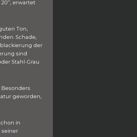
0‘‘, erwartet
guten Ton,
inden. Schade,
rblackierung der
ierung sind
der Stahl-Grau
. Besonders
gnatur geworden,
schon in
 seiner