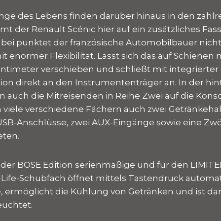
inge des Lebens finden darüber hinaus in den zahl
mmt der Renault Scénic hier auf ein zusätzliches 
Dabei punktet der französische Automobilbauer nich
 enormer Flexibilität. Lässt sich das auf Schienen 
timeter verschieben und schließt mit integrierter
tion direkt an den Instrumententräger an. In der hin
auch die Mitreisenden in Reihe Zwei auf die Konso
 viele verschiedene Fächern auch zwei Getränkeha
USB-Anschlüsse, zwei AUX-Eingänge sowie eine Zwöl
eten.
n der BOSE Edition serienmäßige und für den LIMITE
-Life-Schubfach öffnet mittels Tastendruck automati
, ermöglicht die Kühlung von Getränken und ist da
euchtet.