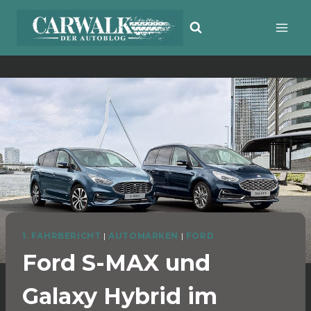
Zum
Inhalt
springen
1. FAHRBERICHT
|
AUTOMARKEN
|
FORD
Ford S-MAX und
Galaxy Hybrid im