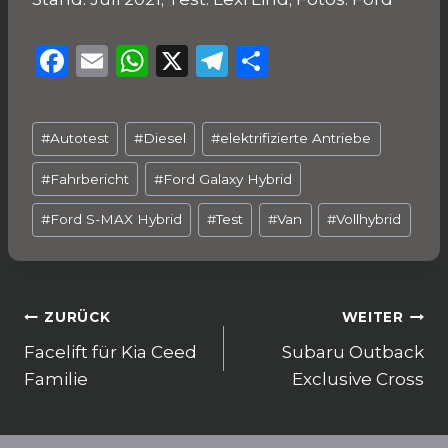
F
E
W
X
T
T
a
m
h
el
ei
c
ai
a
e
le
Schlagworte:
#
Autotest
#
Diesel
#
elektrifizierte Antriebe
e
l
ts
g
n
b
A
ra
#
Fahrbericht
#
Ford Galaxy Hybrid
o
p
m
#
Ford S-MAX Hybrid
#
Test
#
Van
#
Vollhybrid
o
p
k
Beitragsnavigation
ZURÜCK
WEITER
Facelift für Kia Ceed
Subaru Outback
Familie
Exclusive Cross