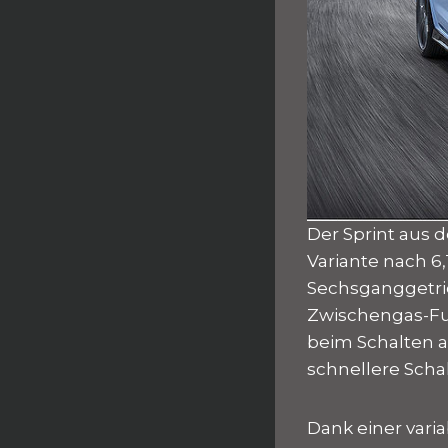
Der Sprint aus 
Variante nach 6,
Sechsganggetrie
Zwischengas-Fun
beim Schalten a
schnellere Scha
Dank einer vari