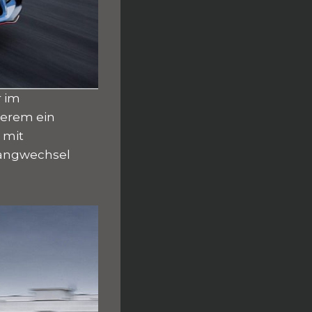
r im
derem ein
 mit
Gangwechsel