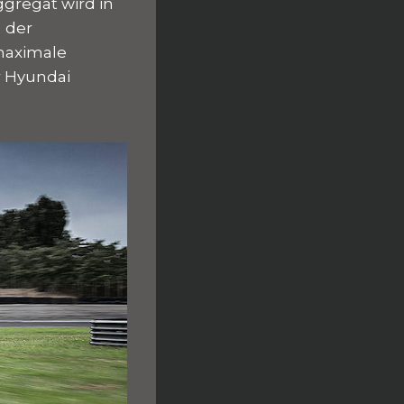
ggregat wird in
n der
 maximale
 Hyundai