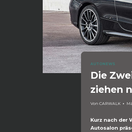
AUTONEWS
Die Zwe
ziehen n
Von
CARWALK
Mä
Kurz nach der 
Autosalon präse