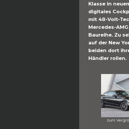
Klasse in neuem
digitales Cock
mit 48-Volt-Te
Mercedes-AMG C
Baureihe. Zu s
auf der New Yor
beiden dort ih
Händler rollen.
zum Vergr