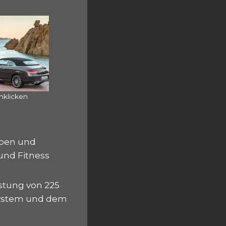
nklicken
rben und
und Fitness
stung von 225
system und dem