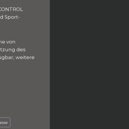
Y CONTROL
d Sport-
me von
ützung des
ügbar, weitere
asse