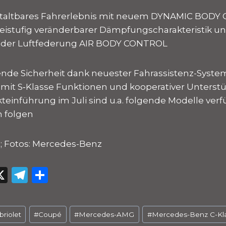
gestaltbares Fahrerlebnis mit neuem DYNAMIC BOD
eistufig veränderbarer Dämpfungscharakteristik un
oder Luftfederung AIR BODY CONTROL
nde Sicherheit dank neuester Fahrassistenz-Syste
mit S‑Klasse Funktionen und kooperativer Unterst
teinführung im Juli sind u.a. folgende Modelle verf
n folgen
8; Fotos: Mercedes-Benz
W
X
T
T
el
ei
e
le
briolet
#
Coupé
#
Mercedes-AMG
#
Mercedes-Benz C-Kl
s
g
n