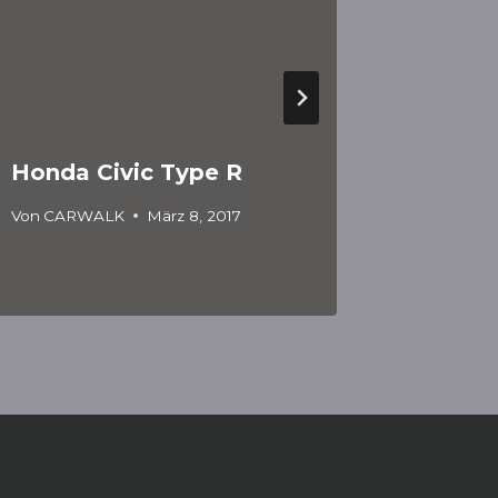
Honda Civic Type R
Elektr
Solterr
Von
CARWALK
März 8, 2017
Von
CARW