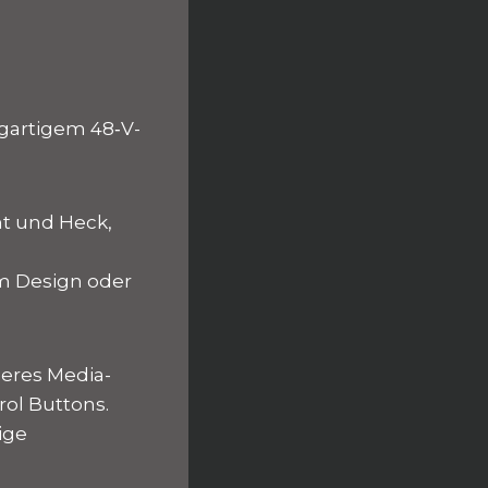
igartigem 48‑V-
nt und Heck,
m Design oder
ßeres Media-
rol Buttons.
ige