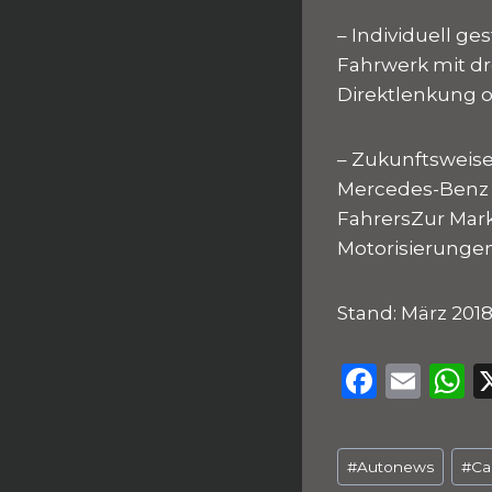
– Individuell 
Fahrwerk mit dr
Direktlenkung 
– Zukunftsweise
Mercedes-Benz 
FahrersZur Mark
Motorisierunge
Stand: März 201
F
E
a
m
h
c
ai
a
Schlagworte:
#
Autonews
#
Ca
e
l
t