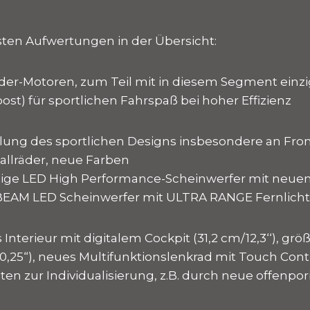
gsten Aufwertungen in der Übersicht:
nder-Motoren, zum Teil mit in diesem Segment einz
st) für sportlichen Fahrspaß bei hoher Effizienz
lung des sportlichen Designs insbesondere an Fro
llräder, neue Farben
ßige LED High Performance-Scheinwerfer mit neue
BEAM LED Scheinwerfer mit ULTRA RANGE Fernlicht
Interieur mit digitalem Cockpit (31,2 cm/12,3‘‘), grö
10,25“), neues Multifunktionslenkrad mit Touch Cont
ten zur Individualisierung, z.B. durch neue offenpor