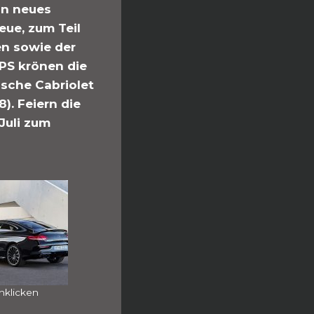
in neues
ue, zum Teil
en sowie der
PS krönen die
sche Cabriolet
). Feiern die
Juli zum
nklicken