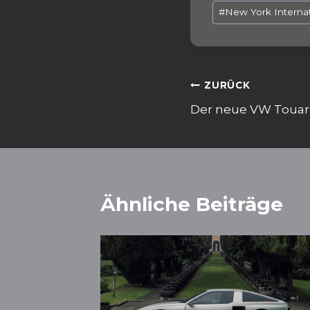
b
A
#
New York Interna
o
p
o
p
k
Beitragsnav
ZURÜCK
Der neue VW Touare
Ähnliche Beiträge