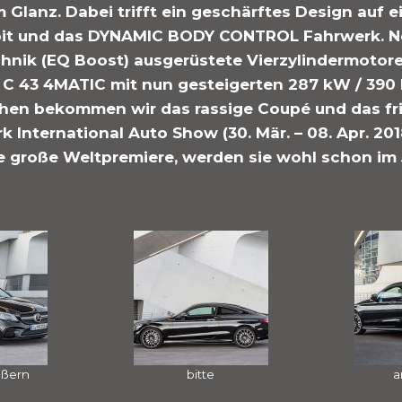
 Glanz. Dabei trifft ein geschärftes Design auf e
pit und das DYNAMIC BODY CONTROL Fahrwerk. Ne
chnik (EQ Boost) ausgerüstete Vierzylindermotor
 43 4MATIC mit nun gesteigerten 287 kW / 390 
ehen bekommen wir das rassige Coupé und das fri
k International Auto Show (30. Mär. – 08. Apr. 2018
re große Weltpremiere, werden sie wohl schon im 
ößern
bitte
a