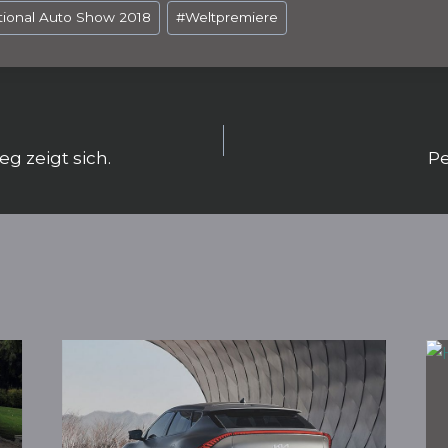
ra
tional Auto Show 2018
#
Weltpremiere
m
igation
g zeigt sich.
Pe