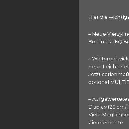
Hier die wichti
– Neue Vierzyli
Bordnetz (EQ Boo
– Weiterentwick
neue Leichtmeta
Jetzt serienmä
optional MULTI
– Aufgewertetes 
Display (26 cm/
Viele Möglichkei
Zierelemente