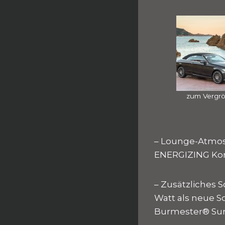
zum Vergr
– Lounge-Atmos
ENERGIZING Kom
– Zusätzliches 
Watt als neue 
Burmester® Su