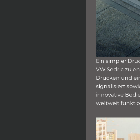
Ein simpler Dru
VW Sedric zu e
Drücken und ein
signalisiert so
innovative Bedi
weltweit funktio