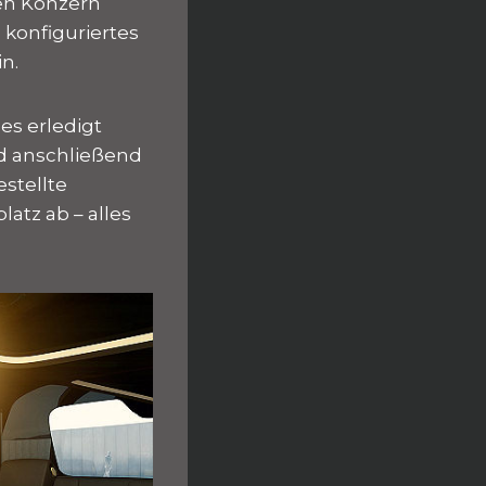
gen Konzern
 konfiguriertes
n.
es erledigt
nd anschließend
estellte
atz ab – alles