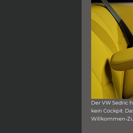
Der VW Sedric h
kein Cockpit. D
Willkommen-Zuha