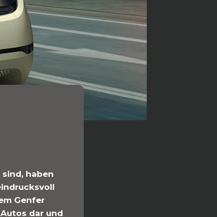
 sind, haben
indrucksvoll
dem Genfer
 Autos dar und