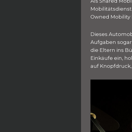
Als Shared Mobil
Mobilitätsdienst
Owned Mobility
Dieses Automobil
Aufgaben sogar 
die Eltern ins B
Einkäufe ein, h
auf Knopfdruck,