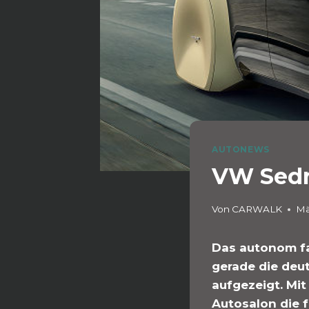
AUTONEWS
VW Sedri
Von
CARWALK
Mä
Das autonom fa
gerade die deu
aufgezeigt. Mi
Autosalon die 