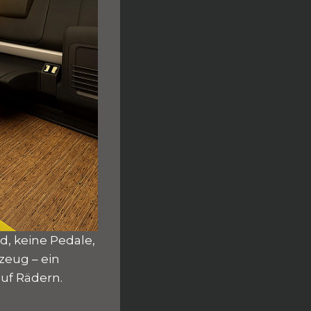
d, keine Pedale,
zeug – ein
uf Rädern.