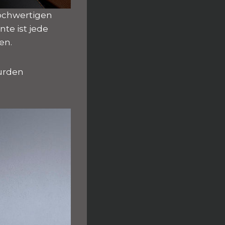
hochwertigen
te ist jede
en.
urden