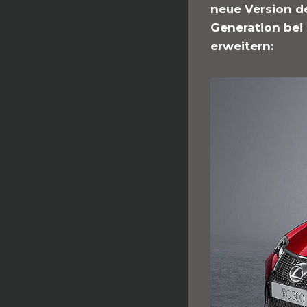
neue Version d
Generation bei 
erweitern: