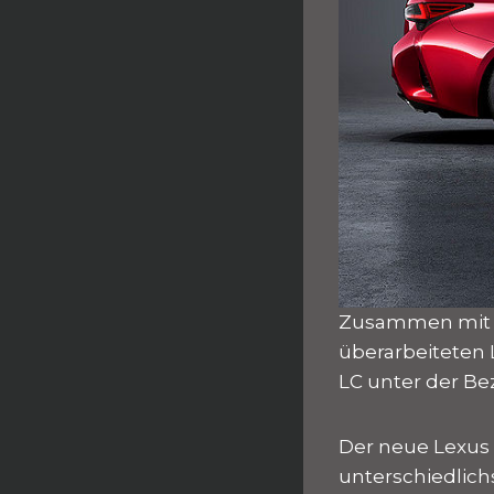
Zusammen mit d
überarbeiteten 
LC unter der Be
Der neue Lexus R
unterschiedlich