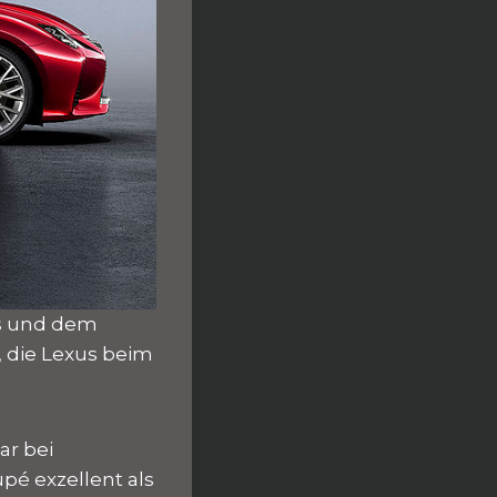
s und dem
, die Lexus beim
ar bei
pé exzellent als