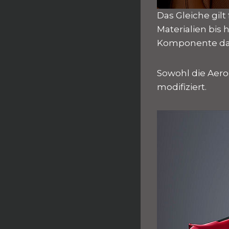
Das Gleiche gil
Materialien bis
Komponente dar
Sowohl die Aer
modifiziert.