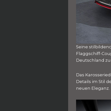
Seine stilbilde
Flaggschiff-Coup
Deutschland zu
Das Karosseriede
Details im Stil 
neuen Eleganz.