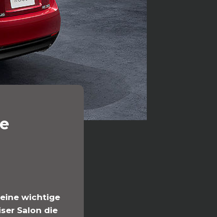
ue
eine wichtige
iser Salon die