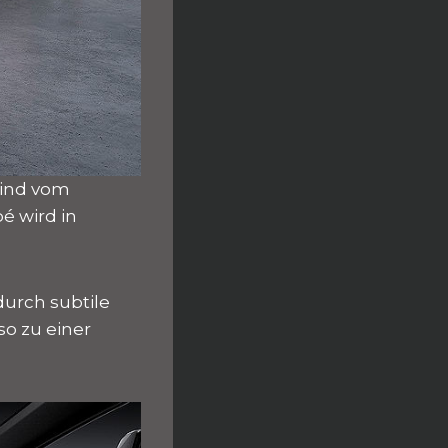
sind vom
é wird in
durch subtile
so zu einer