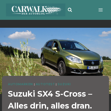
Zum
Inhalt
springen
AUTOMARKEN
|
AUTOTEST
|
SUZUKI
Suzuki SX4 S-Cross –
Alles drin, alles dran.