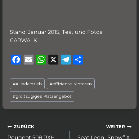
Stand: Januar 2015, Test und Fotos:
CARWALK
F
E
W
X
T
T
a
m
h
el
ei
c
ai
a
e
le
Schlagworte:
#
Allradantrieb
#
effiziente Motoren
e
l
ts
g
n
b
A
ra
#
großzügiges Platzangebot
o
p
m
o
p
k
Beitragsnavigation
ZURÜCK
WEITER
Peugeot 508 RXH –
Seat Leon „Snow“ X-