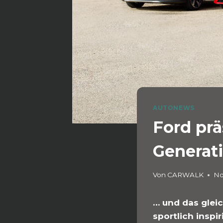
AUTONEWS
Ford prä
Generat
Von
CARWALK
No
… und das gleic
sportlich insp