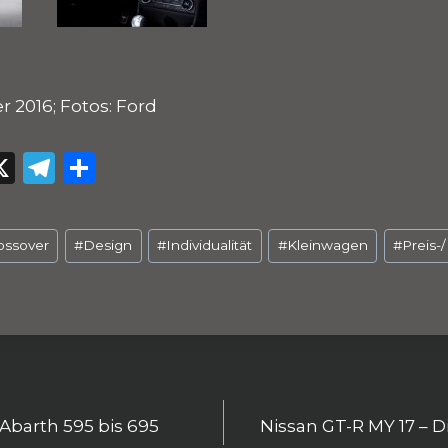
 2016; Fotos: Ford
W
X
T
T
el
ei
e
le
ossover
#
Design
#
Individualität
#
Kleinwagen
#
Preis-
s
g
n
ra
m
igation
Abarth 595 bis 695
Nissan GT-R MY 17 – 