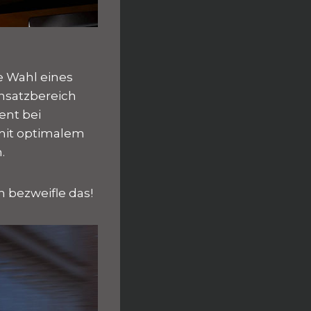
ie Wahl eines
insatzbereich
ent bei
 mit optimalem
.
h bezweifle das!