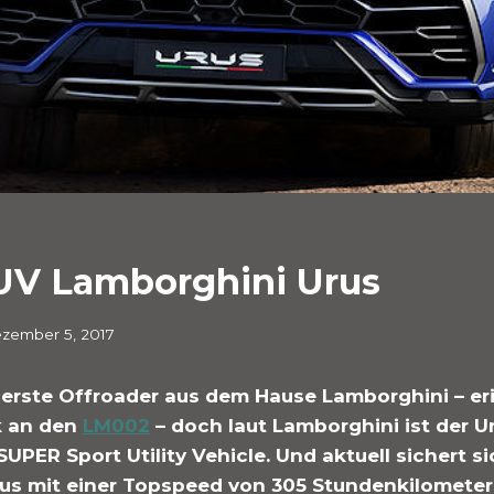
UV Lamborghini Urus
zember 5, 2017
r erste Offroader aus dem Hause Lamborghini – er
k an den
LM002
– doch laut Lamborghini ist der U
SUPER Sport Utility Vehicle. Und aktuell sichert si
us mit einer Topspeed von 305 Stundenkilometer