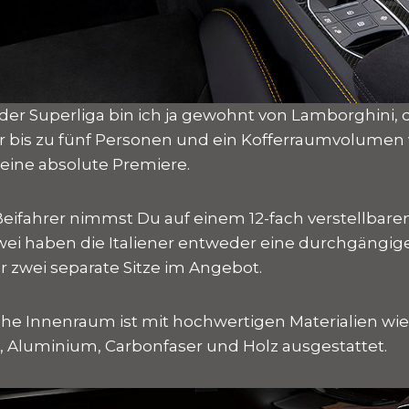
der Superliga bin ich ja gewohnt von Lamborghini, 
r bis zu fünf Personen und ein Kofferraumvolumen 
st eine absolute Premiere.
Beifahrer nimmst Du auf einem 12-fach verstellbare
 zwei haben die Italiener entweder eine durchgängig
r zwei separate Sitze im Angebot.
e Innenraum ist mit hochwertigen Materialien wie
a, Aluminium, Carbonfaser und Holz ausgestattet.