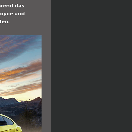
hrend das
Royce und
len.