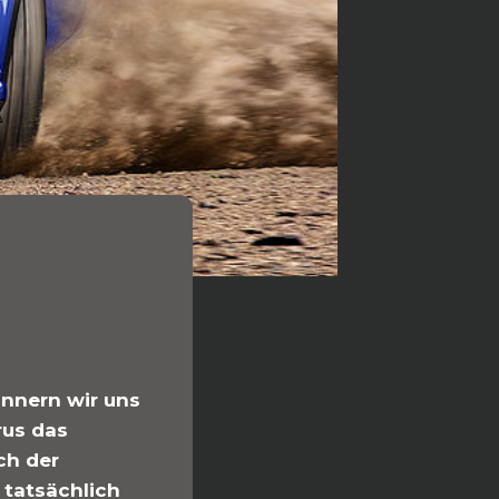
innern wir uns
rus das
ch der
 tatsächlich