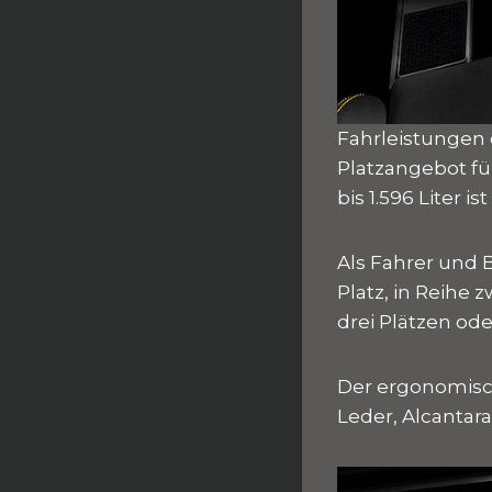
Fahrleistungen 
Platzangebot fü
bis 1.596 Liter i
Als Fahrer und 
Platz, in Reihe
drei Plätzen ode
Der ergonomisch
Leder, Alcantar