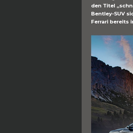
den Titel „sch
Bentley-SUV si
Ferrari bereits