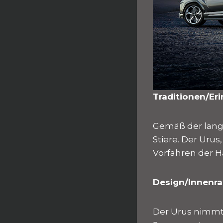
Traditionen/Er
Gemäß der lang
Stiere. Der Urus
Vorfahren der H
Design/Innenr
Der Urus nimmt