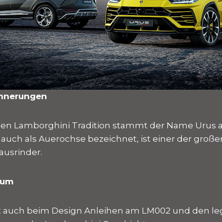
innerungen
en Lamborghini Tradition stammt der Name Urus a
, auch als Auerochse bezeichnet, ist einer der große
ausrinder.
aum
 auch beim Design Anleihen am LM002 und den l