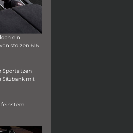
doch ein
von stolzen 616
n Sportsitzen
e Sitzbank mit
 feinstem