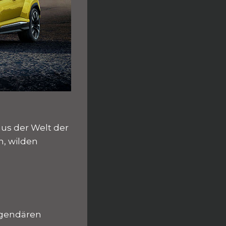
us der Welt der
n, wilden
egendären