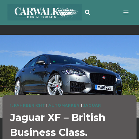
Zum
Inhalt
springen
1. FAHRBERICHT
|
AUTOMARKEN
|
JAGUAR
Jaguar XF – British
Business Class.