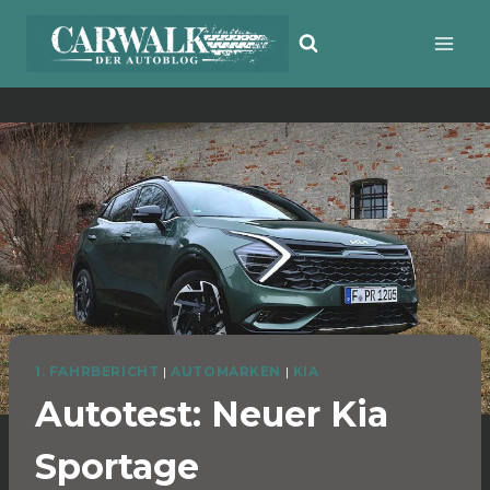
Zum
Inhalt
springen
1. FAHRBERICHT
|
AUTOMARKEN
|
KIA
Autotest: Neuer Kia
Sportage