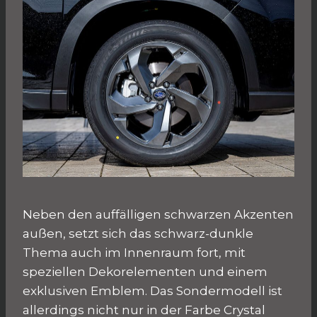
Neben den auffälligen schwarzen Akzenten
außen, setzt sich das schwarz-dunkle
Thema auch im Innenraum fort, mit
speziellen Dekorelementen und einem
exklusiven Emblem. Das Sondermodell ist
allerdings nicht nur in der Farbe Crystal