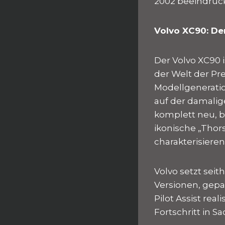
2002 beeindruck
Volvo XC90: De
Der Volvo XC90 i
der Welt der Pr
Modellgeneratio
auf der damalig
komplett neu, b
ikonische „Thor
charakterisiere
Volvo setzt seit
Versionen, gepa
Pilot Assist rea
Fortschritt in S