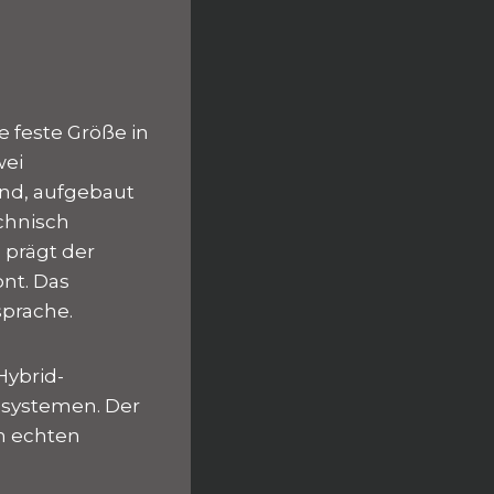
e feste Größe in
wei
and, aufgebaut
echnisch
 prägt der
nt. Das
sprache.
Hybrid-
zsystemen. Der
en echten