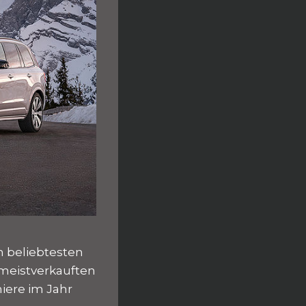
n beliebtesten
 meistverkauften
miere im Jahr