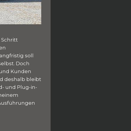
Schritt
den
ngfristig soll
selbst. Doch
n und Kunden
nd deshalb bleibt
d- und Plug-in-
 meinem
n Ausführungen