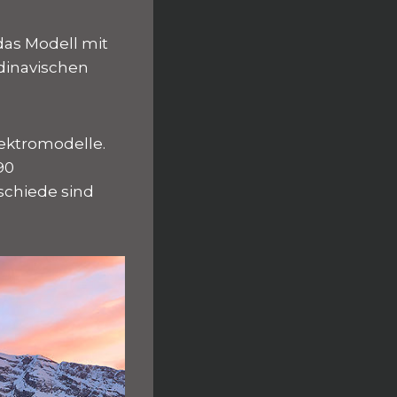
das Modell mit
ndinavischen
lektromodelle.
90
rschiede sind