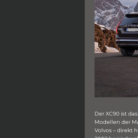
Der XC90 ist da
Modellen der Mar
Volvos – direkt 