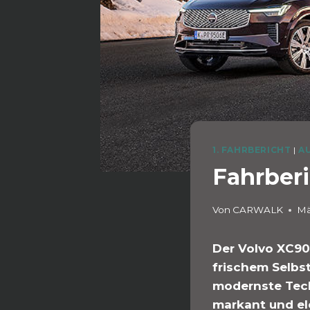
1. FAHRBERICHT
|
A
Fahrberi
Von
CARWALK
Mä
Der Volvo XC90 
frischem Selbst
modernste Tech
markant und ele