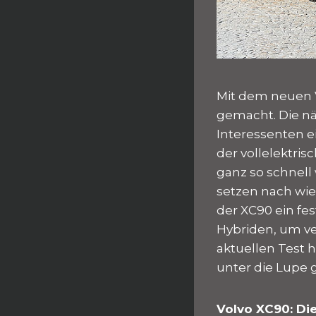
Mit dem neuen 
gemacht. Die nä
Interessenten ei
der vollelektri
ganz so schnell
setzen nach wie 
der XC90 ein fes
Hybriden, um v
aktuellen Test 
unter die Lup
Volvo XC90: Die