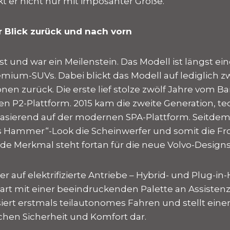
t er nicht nur mit imposanter Größe.
r Blick zurück und nach vorn
st und war ein Meilenstein. Das Modell ist längst ein
emium-SUVs. Dabei blickt das Modell auf lediglich z
nen zurück. Die erste lief stolze zwölf Jahre vom B
en P2-Plattform. 2015 kam die zweite Generation, t
asierend auf der modernen SPA-Plattform. Seitdem
s Hammer“-Look die Scheinwerfer und somit die Fro
nde Merkmal steht fortan für die neue Volvo-Design
her auf elektrifizierte Antriebe – Hybrid- und Plug-in-
art mit einer beeindruckenden Palette an Assisten
lisiert erstmals teilautonomes Fahren und stellt ein
achen Sicherheit und Komfort dar.