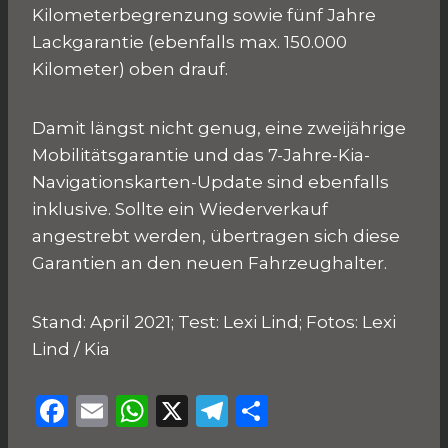
Kilometerbegrenzung sowie fünf Jahre
Lackgarantie (ebenfalls max. 150.000
Kilometer) oben drauf.
Damit längst nicht genug, eine zweijährige
Mobilitätsgarantie und das 7-Jahre-Kia-
Navigationskarten-Update sind ebenfalls
inklusive. Sollte ein Wiederverkauf
angestrebt werden, übertragen sich diese
Garantien an den neuen Fahrzeughalter.
Stand: April 2021; Test: Lexi Lind; Fotos: Lexi
Lind / Kia
F
E
W
X
T
T
a
m
h
el
ei