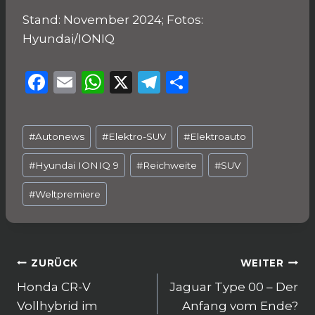
Stand: November 2024; Fotos:
Hyundai/IONIQ
F
E
W
X
T
T
a
m
h
el
ei
c
ai
a
e
le
Schlagworte:
#
Autonews
#
Elektro-SUV
#
Elektroauto
e
l
ts
g
n
b
A
ra
#
Hyundai IONIQ 9
#
Reichweite
#
SUV
o
p
m
#
Weltpremiere
o
p
k
Beitragsnavigation
ZURÜCK
WEITER
Honda CR-V
Jaguar Type 00 – Der
Vollhybrid im
Anfang vom Ende?