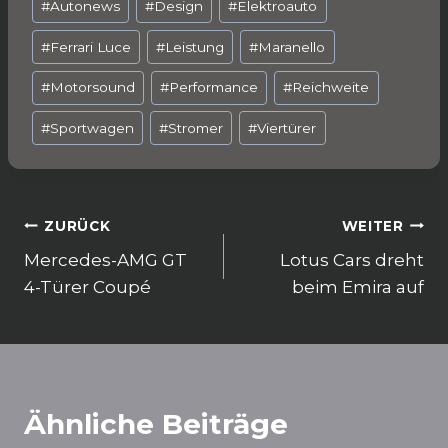
#
Autonews
#
Design
#
Elektroauto
e
l
ts
g
n
b
A
ra
#
Ferrari Luce
#
Leistung
#
Maranello
o
p
m
#
Motorsound
#
Performance
#
Reichweite
o
p
#
Sportwagen
#
Stromer
#
Viertürer
k
Beitragsnavigation
ZURÜCK
WEITER
Mercedes-AMG GT
Lotus Cars dreht
4-Türer Coupé
beim Emira auf
Ähnliche Beiträge