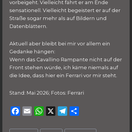
vorbeigeht. Vielleicht fährt er am Ende
sensationell. Vielleicht begeistert er auf der
Straße sogar mehr als auf Bildern und
Datenblättern.
Aktuell aber bleibt bei mir vor allem ein
Gedanke hängen:
Wenn das Cavallino Rampante nicht auf der
Front stehen würde, ich käme niemals auf
die Idee, dass hier ein Ferrari vor mir steht.
Stand: Mai 2026; Fotos: Ferrari
F
E
W
X
T
T
a
m
h
el
ei
c
ai
a
e
le
Schlagworte: