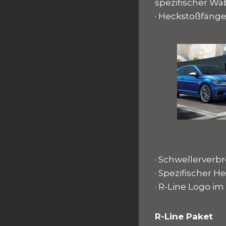
spezifischer Wa
· Heckstoßfänge
· Schwellerverb
· Spezifischer H
· R-Line Logo i
R-Line Paket