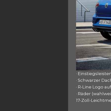
· Einstiegsleis
· Schwarzer Da
· R-Line Logo au
· Räder (wahlwei
17-Zoll-Leichtme