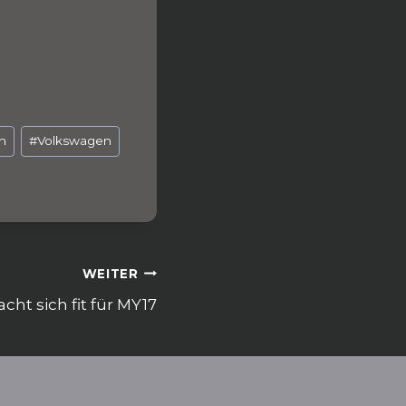
n
#
Volkswagen
WEITER
ht sich fit für MY17