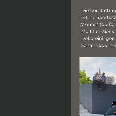
· Die Ausstattun
· R-Line Sportsi
„Vienna“ (perfor
· Multifunktion
· Dekoreinlagen
· Schalthebelm