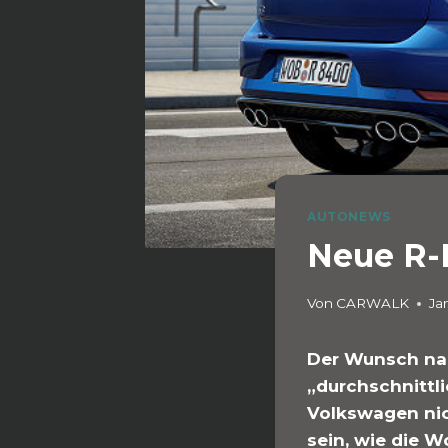
AUTONEWS
Neue R-L
Von
CARWALK
Ja
Der Wunsch nac
„durchschnittl
Volkswagen nic
sein, wie die W