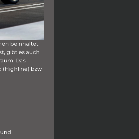
nen beinhaltet
st, gibt es auch
nraum. Das
 (Highline) bzw.
 und