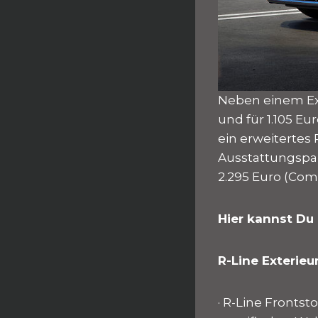
Neben einem Ext
und für 1.105 Eu
ein erweitertes
Ausstattungspake
2.295 Euro (Comf
Hier kannst Du 
R-Line Exterieu
· R-Line Fronts