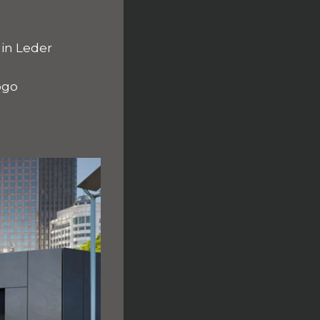
 in Leder
ogo