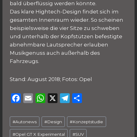
bald überflüssig werden könnte.
Das klare Hightech-Design findet sich im
gesamten Innenraum wieder. So scheinen
beispielsweise die vier Sitze zu schweben
und unterhalb der Kopfstützen befestigte
abnehmbare Lautsprecher erlauben
Musikgenuss auch außerhalb des
Fahrzeugs.
Stand: August 2018; Fotos: Opel
F
E
W
X
T
T
a
m
h
el
ei
c
ai
a
e
le
Schlagworte:
#
Autonews
#
Design
#
Konzeptstudie
e
l
ts
g
n
#
Opel GT X Experimental
#
SUV