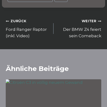
b
A
ra
o
p
m
o
p
k
Beitragsnavigation
ZURÜCK
WEITER
Ford Ranger Raptor
Der BMW Z4 feiert
(inkl. Video)
sein Comeback
Ähnliche Beiträge