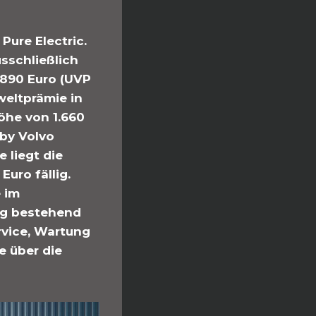
Pure Electric.
usschließlich
.890 Euro (UVP
mweltprämie in
öhe von 1.660
 by Volvo
 liegt die
uro fällig.
e im
ng bestehend
rvice, Wartung
e über die