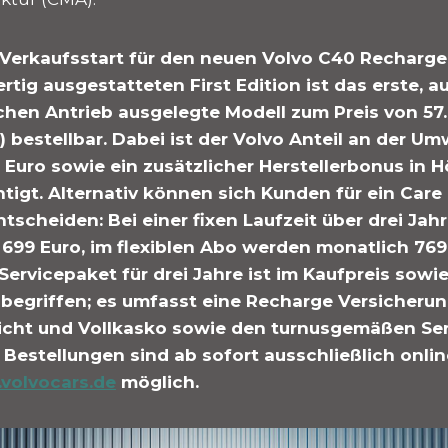
Verkaufsstart für den neuen Volvo C40 Recharge 
rtig ausgestatteten First Edition ist das erste, a
schen Antrieb ausgelegte Modell zum Preis von 57
.) bestellbar. Dabei ist der Volvo Anteil an der U
Euro sowie ein zusätzlicher Herstellerbonus in H
tigt. Alternativ können sich Kunden für ein Care
cheiden: Bei einer fixen Laufzeit über drei Jahre
699 Euro, im flexiblen Abo werden monatlich 769 E
ervicepaket für drei Jahre ist im Kaufpreis sowi
egriffen; es umfasst eine Recharge Versicheru
licht und Vollkasko sowie den turnusgemäßen Se
 Bestellungen sind ab sofort ausschließlich onlin
volvocars.de
möglich.