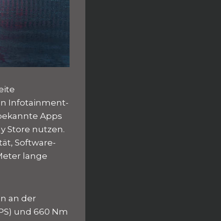
eite
n Infotainment-
 bekannte Apps
y Store nutzen.
ät, Software-
 Meter lange
n an der
 PS) und 660 Nm