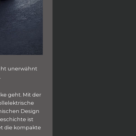
icht unerwähnt
.
ke geht. Mit der
llelektrische
amischen Design
eschichte ist
det die kompakte