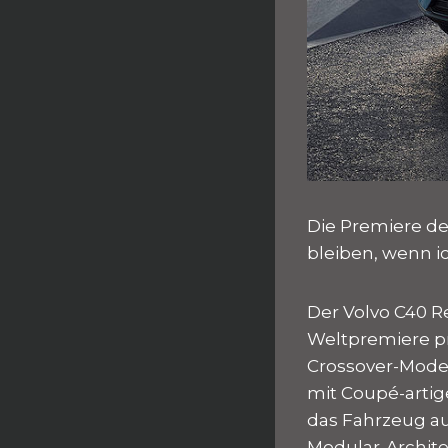
Die Premiere de
bleiben, wenn i
Der Volvo C40 R
Weltpremiere prä
Crossover-Model
mit Coupé-artig
das Fahrzeug au
Modular-Archite