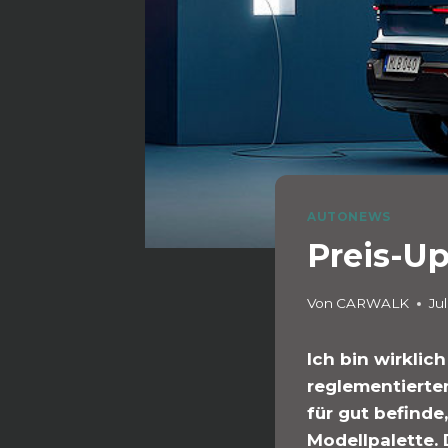
AUTONEWS
Preis-U
Von
CARWALK
Jul
Ich bin wirklic
reglementierte
für gut befinde
Modellpalette. 