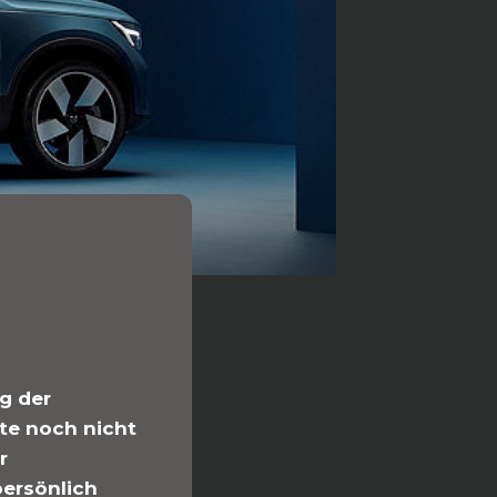
g der
te noch nicht
r
persönlich