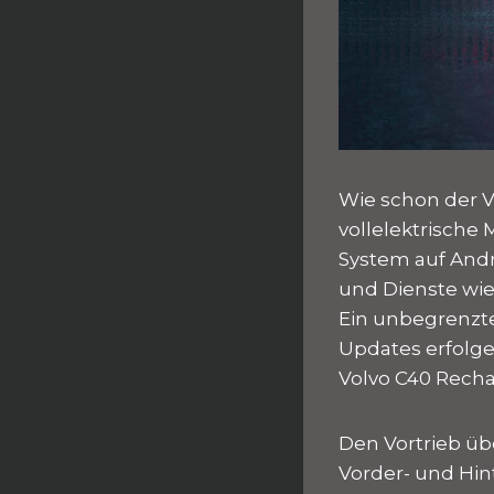
Wie schon der V
vollelektrische
System auf Andr
und Dienste wie
Ein unbegrenzte
Updates erfolgen
Volvo C40 Recha
Den Vortrieb ü
Vorder- und Hin