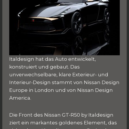
Italdesign hat das Auto entwickelt,
konstruiert und gebaut. Das
unverwechselbare, klare Exterieur- und
Interieur-Design stammt von Nissan Design
Europe in London und von Nissan Design
America.
Die Front des Nissan GT-R50 by Italdesign
ziert ein markantes goldenes Element, das