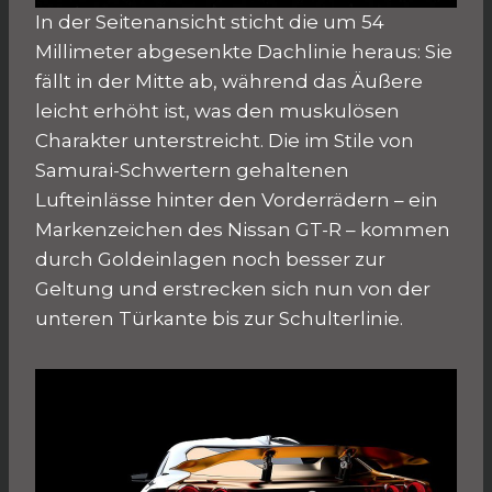
In der Seitenansicht sticht die um 54
Millimeter abgesenkte Dachlinie heraus: Sie
fällt in der Mitte ab, während das Äußere
leicht erhöht ist, was den muskulösen
Charakter unterstreicht. Die im Stile von
Samurai-Schwertern gehaltenen
Lufteinlässe hinter den Vorderrädern – ein
Markenzeichen des Nissan GT-R – kommen
durch Goldeinlagen noch besser zur
Geltung und erstrecken sich nun von der
unteren Türkante bis zur Schulterlinie.