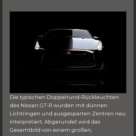
Die typischen Doppelrund-Rückleuchten
des Nissan GT-R wurden mit dünnen
Lichtringen und ausgesparten Zentren neu
interpretiert. Abgerundet wird das
Gesamtbild von einem großen,