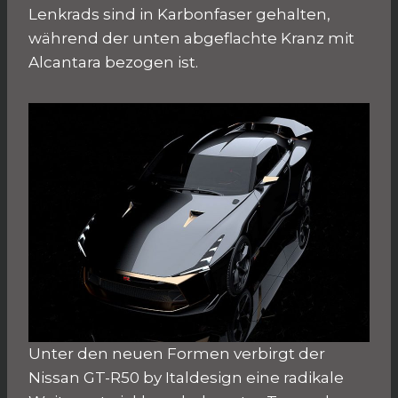
Lenkrads sind in Karbonfaser gehalten,
während der unten abgeflachte Kranz mit
Alcantara bezogen ist.
Unter den neuen Formen verbirgt der
Nissan GT-R50 by Italdesign eine radikale