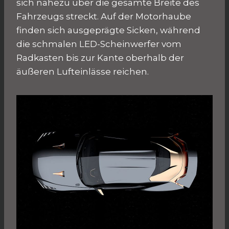
sich nahezu über die gesamte Breite des
Fahrzeugs streckt. Auf der Motorhaube
finden sich ausgeprägte Sicken, während
die schmalen LED-Scheinwerfer vom
Radkasten bis zur Kante oberhalb der
äußeren Lufteinlässe reichen.