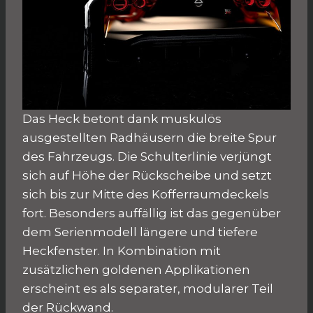
Das Heck betont dank muskulös
ausgestellten Radhäusern die breite Spur
des Fahrzeugs. Die Schulterlinie verjüngt
sich auf Höhe der Rückscheibe und setzt
sich bis zur Mitte des Kofferraumdeckels
fort. Besonders auffällig ist das gegenüber
dem Serienmodell längere und tiefere
Heckfenster. In Kombination mit
zusätzlichen goldenen Applikationen
erscheint es als separater, modularer Teil
der Rückwand.