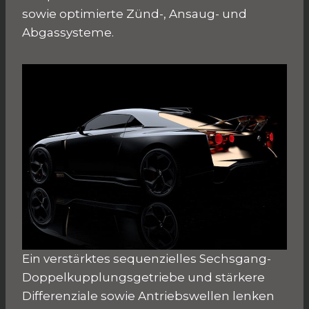
sowie optimierte Zünd-, Ansaug- und
Abgassysteme.
Ein verstärktes sequenzielles Sechsgang-
Doppelkupplungsgetriebe und stärkere
Differenziale sowie Antriebswellen lenken