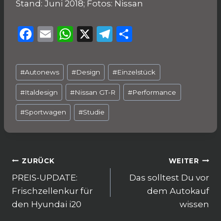
Stand: Juni 2018; Fotos: Nissan
F
E
W
X
T
T
a
m
h
el
ei
c
ai
a
e
le
Schlagworte:
#
Autonews
#
Design
#
Einzelstück
e
l
ts
g
n
b
A
ra
#
Italdesign
#
Nissan GT-R
#
Performance
o
p
m
#
Sportwagen
#
Studie
o
p
k
Beitragsnavigation
ZURÜCK
WEITER
PREIS-UPDATE:
Das solltest Du vor
Frischzellenkur für
dem Autokauf
den Hyundai i20
wissen