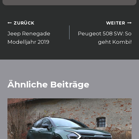
o
p
k
Beitragsnavigation
ZURÜCK
WEITER
Jeep Renegade
Peugeot 508 SW: So
Modelljahr 2019
geht Kombi!
Ähnliche Beiträge