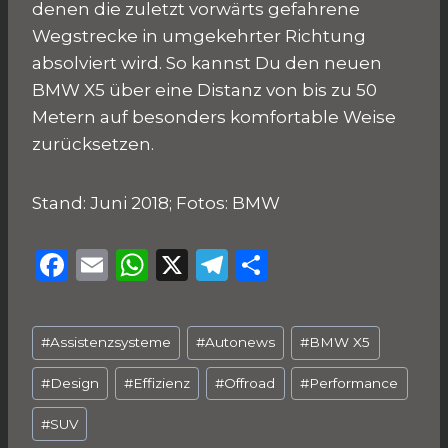
denen die zuletzt vorwärts gefahrene
Wegstrecke in umgekehrter Richtung
absolviert wird. So kannst Du den neuen
BMW X5 über eine Distanz von bis zu 50
Metern auf besonders komfortable Weise
zurücksetzen.
Stand: Juni 2018; Fotos: BMW
F
E
W
X
T
T
a
m
h
el
ei
c
ai
a
e
le
Schlagworte:
#
Assistenzsysteme
#
Autonews
#
BMW X5
e
l
ts
g
n
b
A
ra
#
Design
#
Effizienz
#
Offroad
#
Performance
o
p
m
#
SUV