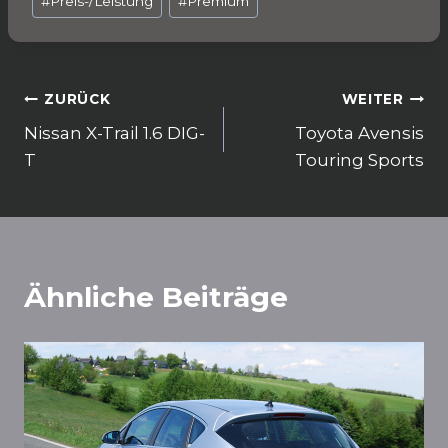
b
A
ra
#
Preis-/Leistung
#
Premium
o
p
m
o
p
k
Beitragsnavigation
ZURÜCK
WEITER
Nissan X-Trail 1.6 DIG-
Toyota Avensis
T
Touring Sports
Ähnliche Beiträge