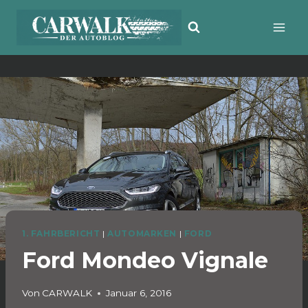
Zum
Inhalt
springen
1. FAHRBERICHT
|
AUTOMARKEN
|
FORD
Ford Mondeo Vignale
Von
CARWALK
Januar 6, 2016