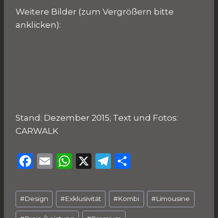
Weitere Bilder (zum Vergrößern bitte
anklicken):
Stand: Dezember 2015; Text und Fotos:
CARWALK
F
E
W
X
T
T
a
m
h
el
ei
c
ai
a
e
le
Schlagworte:
#
Design
#
Exklusivität
#
Kombi
#
Limousine
e
l
ts
g
n