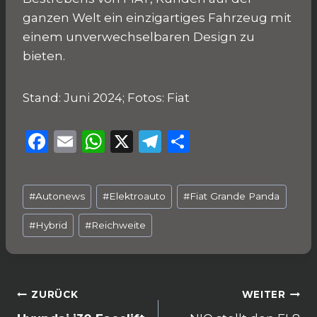
ganzen Welt ein einzigartiges Fahrzeug mit
einem unverwechselbaren Design zu
bieten.
Stand: Juni 2024; Fotos: Fiat
F
E
W
X
T
T
a
m
h
el
ei
c
ai
a
e
le
Schlagworte:
#
Autonews
#
Elektroauto
#
Fiat Grande Panda
e
l
ts
g
n
b
A
ra
#
Hybrid
#
Reichweite
o
p
m
o
p
k
Beitragsnavigation
ZURÜCK
WEITER