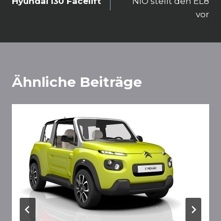
Hyundai i30 Facelift
NIO stellt den EL8
vor
Ähnliche Beiträge