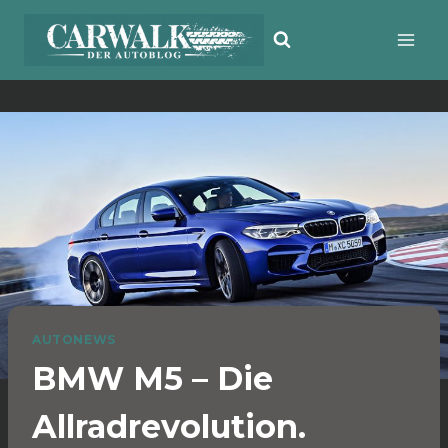
Zum
Inhalt
springen
AUTONEWS
BMW M5 – Die
Allradrevolution.