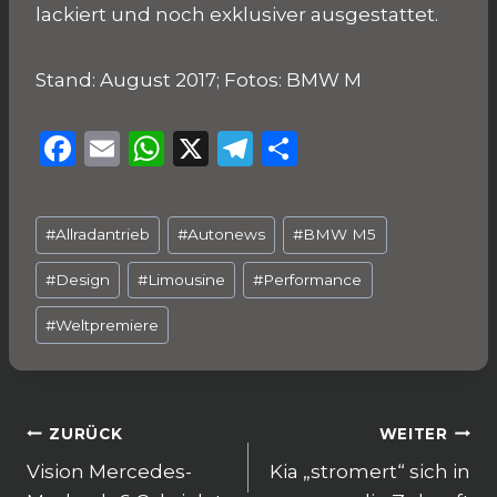
lackiert und noch exklusiver ausgestattet.
Stand: August 2017; Fotos: BMW M
F
E
W
X
T
T
a
m
h
el
ei
c
ai
a
e
le
Schlagworte:
#
Allradantrieb
#
Autonews
#
BMW M5
e
l
ts
g
n
b
A
ra
#
Design
#
Limousine
#
Performance
o
p
m
#
Weltpremiere
o
p
k
Beitragsnavigation
ZURÜCK
WEITER
Vision Mercedes-
Kia „stromert“ sich in