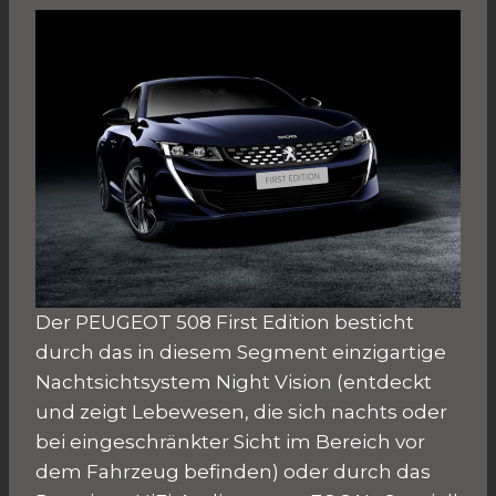
Der PEUGEOT 508 First Edition besticht
durch das in diesem Segment einzigartige
Nachtsichtsystem Night Vision (entdeckt
und zeigt Lebewesen, die sich nachts oder
bei eingeschränkter Sicht im Bereich vor
dem Fahrzeug befinden) oder durch das