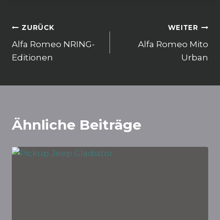
o
p
k
Beitragsnavigation
ZURÜCK
WEITER
Alfa Romeo NRING-
Alfa Romeo Mito
Editionen
Urban
Ähnliche Beiträge