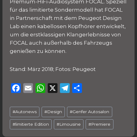
Premium-HiFi-Audiosystem FOCAL. Speziell
für das limitierte Sondermodell hat FOCAL
in Partnerschaft mit dem Peugeot Design
Lab einen kabellosen Kopfhörer entwickelt,
um die erstklassigen Klangerlebnisse von
FOCAL auch außerhalb des Fahrzeugs
genießen zu können.
Stand: März 2018; Fotos: Peugeot
F
E
W
X
T
T
a
m
h
el
ei
c
ai
a
e
le
Schlagworte:
#
Autonews
#
Design
#
Genfer Autosalon
e
l
ts
g
n
b
A
ra
#
limitierte Edition
#
Limousine
#
Premiere
o
p
m