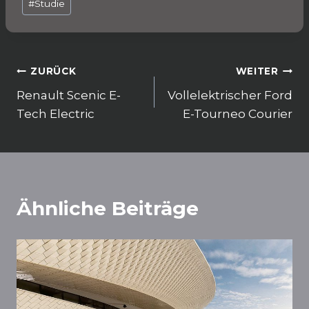
o
p
m
#
Studie
o
p
k
Beitragsnavigation
ZURÜCK
WEITER
Renault Scenic E-
Vollelektrischer Ford
Tech Electric
E-Tourneo Courier
Ähnliche Beiträge