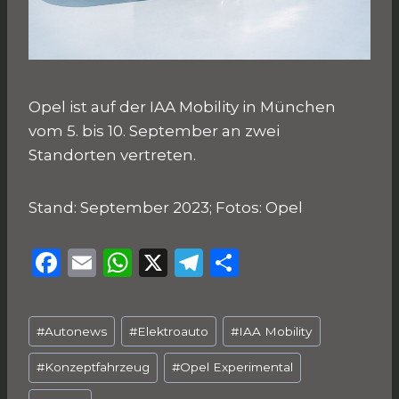
Opel ist auf der IAA Mobility in München
vom 5. bis 10. September an zwei
Standorten vertreten.
Stand: September 2023; Fotos: Opel
F
E
W
X
T
T
a
m
h
el
ei
c
ai
a
e
le
Schlagworte:
#
Autonews
#
Elektroauto
#
IAA Mobility
e
l
ts
g
n
b
A
ra
#
Konzeptfahrzeug
#
Opel Experimental