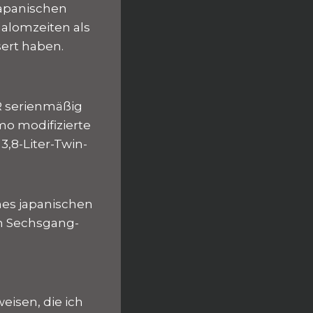
japanischen
Slalomzeiten als
sert haben.
R serienmäßig
mo modifizierte
3,8-Liter-Twin-
nes japanischen
in Sechsgang-
isen, die ich