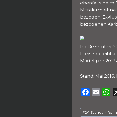
ebenfalls beim 
Mittelarmlehne 
bezogen. Exklus
bezogenen Karbo
Im Dezember 201
Preisen bleibt a
Modelljahr 2017
Stand: Mai 2016,
F
E
a
m
h
c
ai
a
Schlagworte:
#
24-Stunden-Ren