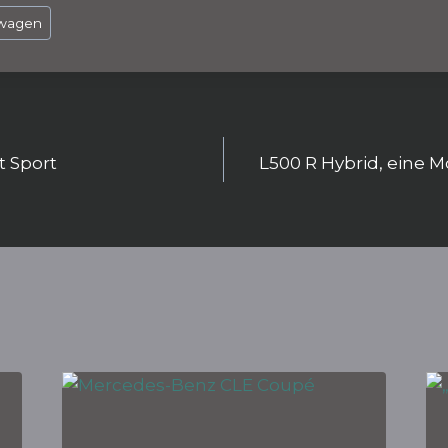
s
g
n
ra
twagen
m
igation
t Sport
L500 R Hybrid, eine M