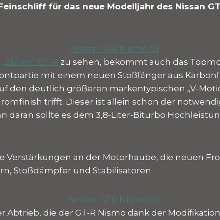
Feinschliff für das neue Modelljahr des Nissan G
m
„zivilen“ GT-R
zu sehen, bekommt auch das Topmod
rontpartie mit einem neuen Stoßfänger aus Karbonf
f den deutlich größeren markentypischen „V-Motio
mfinish trifft. Dieser ist allein schon der notwend
n daran sollte es dem 3,8-Liter-Biturbo Hochleistu
ie Verstärkungen an der Motorhaube, die neuen Fro
rn, Stoßdämpfer und Stabilisatoren.
er Abtrieb, die der GT-R Nismo dank der Modifikatio