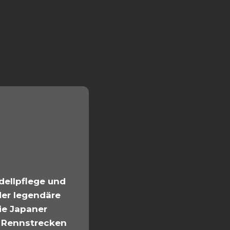
ellpflege und
der legendäre
ie Japaner
n Rennstrecken