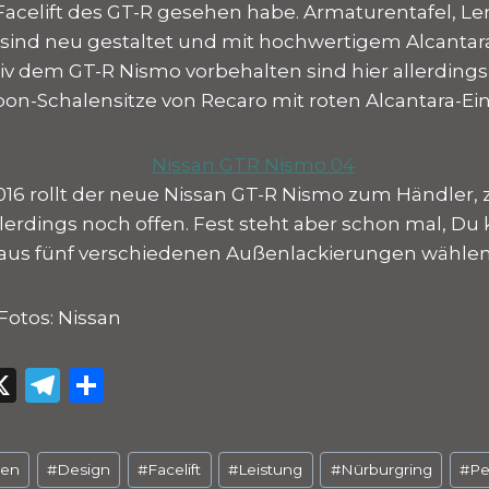
Facelift des GT-R gesehen habe. Armaturentafel, L
sind neu gestaltet und mit hochwertigem Alcantar
iv dem GT-R Nismo vorbehalten sind hier allerdings
n-Schalensitze von Recaro mit roten Alcantara-Ein
6 rollt der neue Nissan GT-R Nismo zum Händler,
llerdings noch offen. Fest steht aber schon mal, Du
 aus fünf verschiedenen Außenlackierungen wählen
 Fotos: Nissan
W
X
T
T
el
ei
e
le
nen
#
Design
#
Facelift
#
Leistung
#
Nürburgring
#
Pe