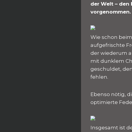
der Welt – den 
vorgenommen.
Wie schon bei
aufgefrischte F
der wiederum au
mit dunklem Chro
geschuldet, den
fehlen.
Ebenso nötig, d
optimierte Fede
Insgesamt ist d