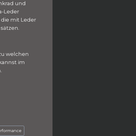
enkrad und
a-Leder
 die mit Leder
sätzen.
 zu welchen
 kannst im
.
rformance