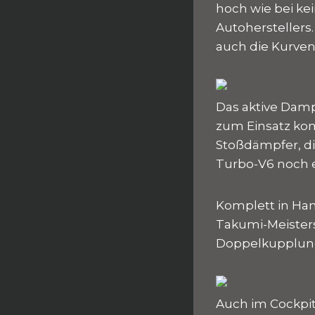
hoch wie bei ke
Autoherstellers.
auch die Kurven
Das aktive Damp
zum Einsatz kom
Stoßdämpfer, die
Turbo-V6 noch ef
Komplett in Han
Takumi-Meisters
Doppelkupplung
Auch im Cockpit