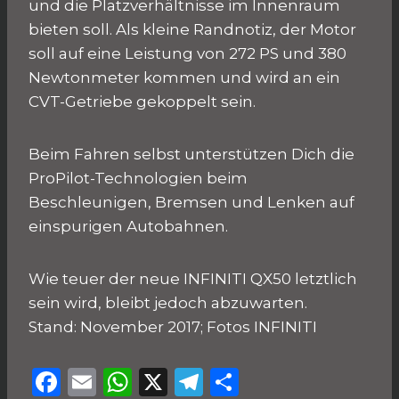
und die Platzverhältnisse im Innenraum
bieten soll. Als kleine Randnotiz, der Motor
soll auf eine Leistung von 272 PS und 380
Newtonmeter kommen und wird an ein
CVT-Getriebe gekoppelt sein.
Beim Fahren selbst unterstützen Dich die
ProPilot-Technologien beim
Beschleunigen, Bremsen und Lenken auf
einspurigen Autobahnen.
Wie teuer der neue INFINITI QX50 letztlich
sein wird, bleibt jedoch abzuwarten.
Stand: November 2017; Fotos INFINITI
F
E
W
X
T
T