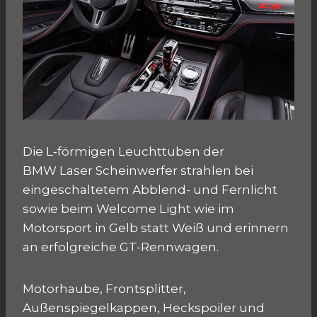
Die L‑förmigen Leuchttuben der
BMW Laser Scheinwerfer strahlen bei
eingeschaltetem Abblend- und Fernlicht
sowie beim Welcome Light wie im
Motorsport in Gelb statt Weiß und erinnern
an erfolgreiche GT-Rennwagen.
Motorhaube, Frontsplitter,
Außenspiegelkappen, Heckspoiler und