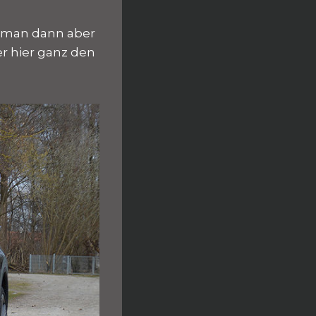
t man dann aber
er hier ganz den