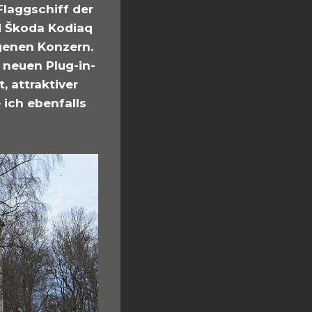
Flaggschiff der
d Škoda Kodiaq
genen Konzern.
 neuen Plug-in-
, attraktiver
 ich ebenfalls