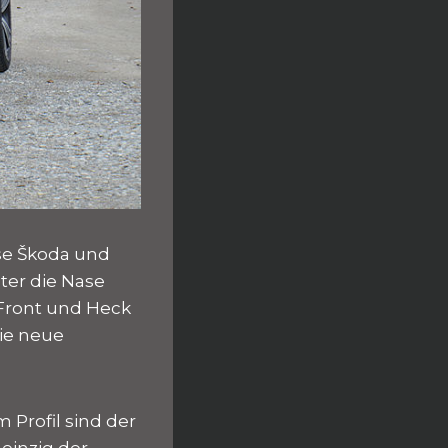
se Škoda und
ter die Nase
 Front und Heck
die neue
 Profil sind der
einzig der