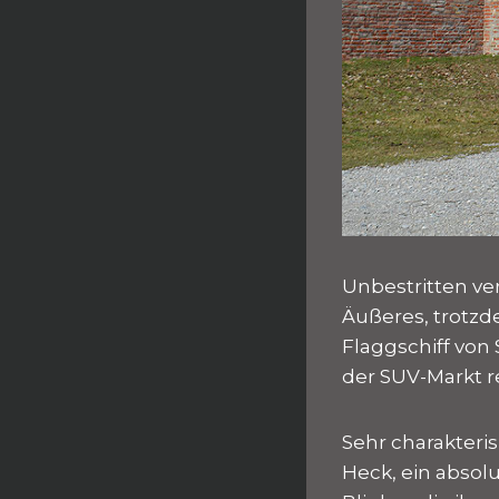
Unbestritten ve
Äußeres, trotzd
Flaggschiff von
der SUV-Markt re
Sehr charakteri
Heck, ein absol