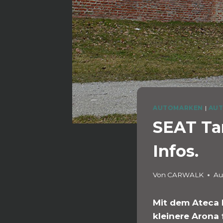
AUTOMARKEN
|
AU
SEAT Tar
Infos.
Von
CARWALK
Au
Mit dem Ateca 
kleinere Arona 