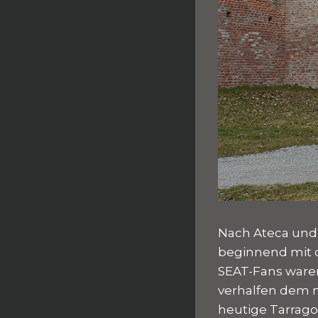
Nach Ateca und
beginnend mit 
SEAT-Fans war
verhalfen dem 
heutige Tarrago