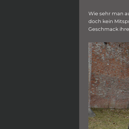
Wie sehr man au
doch kein Mitsp
Geschmack ihre