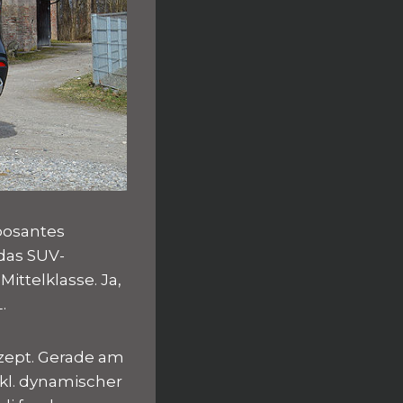
posantes
 das SUV-
ittelklasse. Ja,
.
zept. Gerade am
nkl. dynamischer