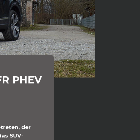
 FR PHEV
treten, der
 das SUV-