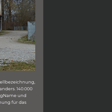
ellbezeichnung,
nders. 140.000
ingName und
nung für das