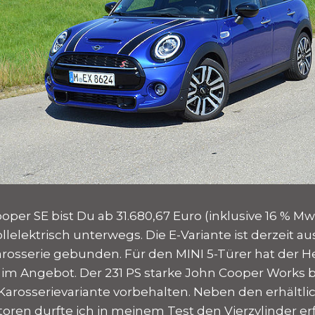
per SE bist Du ab 31.680,67 Euro (inklusive 16 % Mw
llelektrisch unterwegs. Die E-Variante ist derzeit au
arosserie gebunden. Für den MINI 5-Türer hat der Her
m Angebot. Der 231 PS starke John Cooper Works bl
 Karosserievariante vorbehalten. Neben den erhältl
toren durfte ich in meinem Test den Vierzylinder e