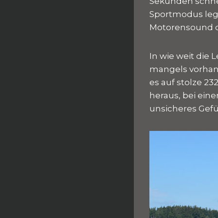
Sekunden schnel
Sportmodus legt
Motorensound d
In wie weit die
mangels vorhand
es auf stolze 2
heraus, bei eine
unsicheres Gefüh