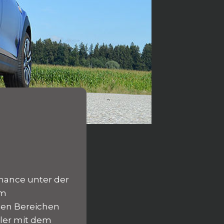
rmance unter der
em
den Bereichen
ller mit dem