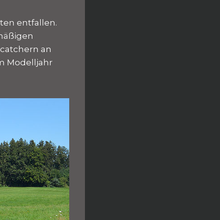
ten entfallen.
nmäßigen
ecatchern an
m Modelljahr