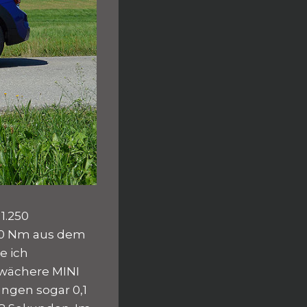
1.250
300 Nm aus dem
e ich
chwächere MINI
ngen sogar 0,1