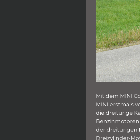
Mit dem MINI Coo
MINI erstmals vo
die dreitürige K
Benzinmotoren i
der dreitürigen
Dreizylinder-Mo