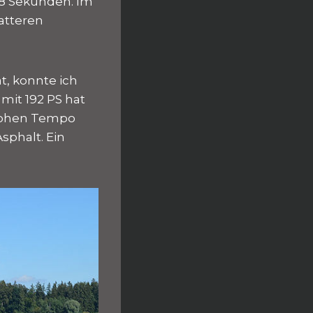
,8 Sekunden. Im
atteren
t, konnte ich
mit 192 PS hat
 hohen Tempo
sphalt. Ein