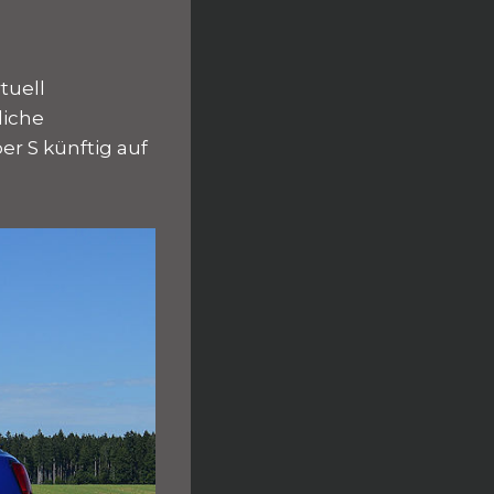
rtuell
liche
er S künftig auf