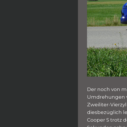
Der noch von m
Umdrehungen ve
Zweiliter-Vierz
diesbezüglich le
Cooper S trotz 