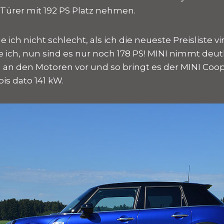
-Türer mit 192 PS Platz nehmen.
 ich nicht schlecht, als ich die neueste Preisliste vi
e ich, nun sind es nur noch 178 PS! MINI nimmt deut
 an den Motoren vor und so bringt es der MINI Coop
bis dato 141 kW.