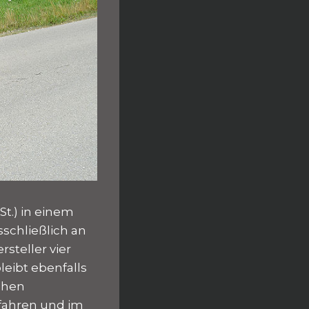
St.) in einem
sschließlich an
steller vier
eibt ebenfalls
ichen
rfahren und im